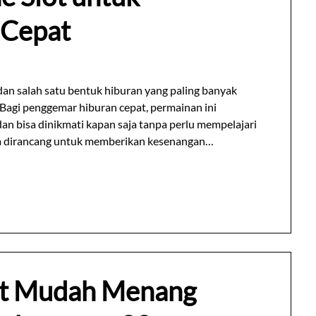
 Cepat
dan salah satu bentuk hiburan yang paling banyak
 Bagi penggemar hiburan cepat, permainan ini
n bisa dinikmati kapan saja tanpa perlu mempelajari
ya dirancang untuk memberikan kesenangan…
ot Mudah Menang