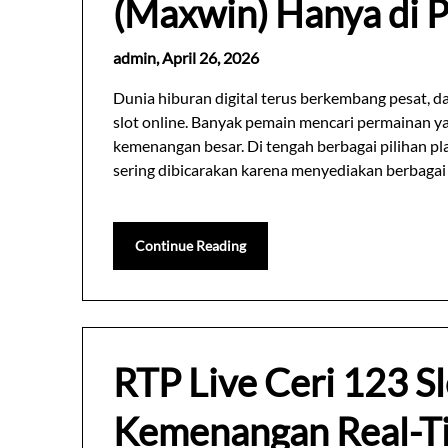
(Maxwin) Hanya di
admin,
April 26, 2026
Dunia hiburan digital terus berkembang pesat, da
slot online. Banyak pemain mencari permainan ya
kemenangan besar. Di tengah berbagai pilihan p
sering dibicarakan karena menyediakan berbagai
Continue Reading
RTP Live Ceri 123 S
Kemenangan Real-T