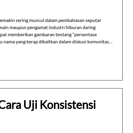
e semakin sering muncul dalam pembahasan seputar
pemain maupun pengamat industri hiburan daring
apat memberikan gambaran tentang “persentase
u nama yang kerap dikaitkan dalam diskusi komunitas…
Cara Uji Konsistensi