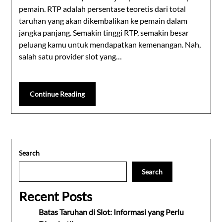
pemain. RTP adalah persentase teoretis dari total
taruhan yang akan dikembalikan ke pemain dalam
jangka panjang. Semakin tinggi RTP, semakin besar
peluang kamu untuk mendapatkan kemenangan. Nah,
salah satu provider slot yang…
Continue Reading
Search
Search
Recent Posts
Batas Taruhan di Slot: Informasi yang Perlu