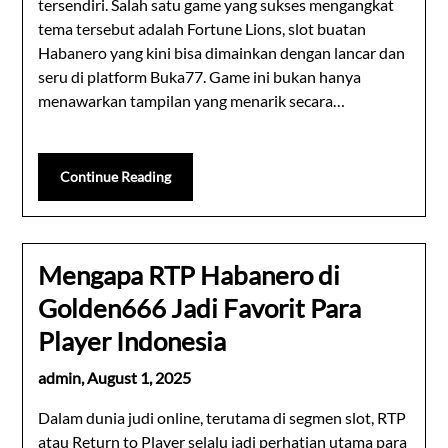
tersendiri. Salah satu game yang sukses mengangkat
tema tersebut adalah Fortune Lions, slot buatan
Habanero yang kini bisa dimainkan dengan lancar dan
seru di platform Buka77. Game ini bukan hanya
menawarkan tampilan yang menarik secara…
Continue Reading
Mengapa RTP Habanero di
Golden666 Jadi Favorit Para
Player Indonesia
admin,
August 1, 2025
Dalam dunia judi online, terutama di segmen slot, RTP
atau Return to Player selalu jadi perhatian utama para