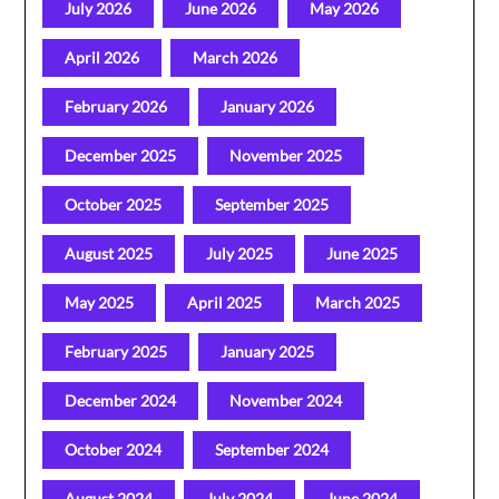
July 2026
June 2026
May 2026
April 2026
March 2026
February 2026
January 2026
December 2025
November 2025
October 2025
September 2025
August 2025
July 2025
June 2025
May 2025
April 2025
March 2025
February 2025
January 2025
December 2024
November 2024
October 2024
September 2024
August 2024
July 2024
June 2024