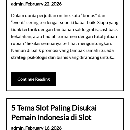
admin,
February 22, 2026
Dalam dunia perjudian online, kata “bonus” dan
“event” sering terdengar seperti kabar baik. Siapa yang
tidak tertarik dengan tambahan saldo gratis, cashback
kekalahan, atau hadiah turnamen dengan total jutaan
rupiah? Sekilas semuanya terlihat menguntungkan.
Namun di balik promosi yang tampak ramah itu, ada
strategi psikologis dan bisnis yang dirancang untuk…
Continue Reading
5 Tema Slot Paling Disukai
Pemain Indonesia di Slot
admin,
February 16, 2026