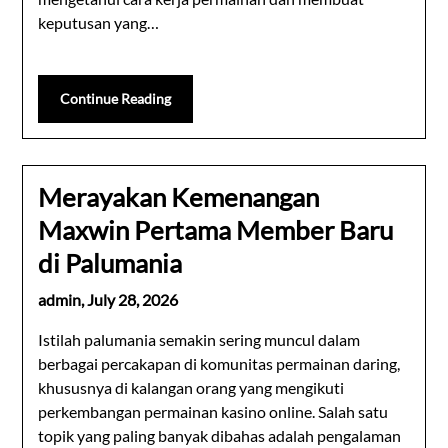
keputusan yang…
Continue Reading
Merayakan Kemenangan
Maxwin Pertama Member Baru
di Palumania
admin,
July 28, 2026
Istilah palumania semakin sering muncul dalam
berbagai percakapan di komunitas permainan daring,
khususnya di kalangan orang yang mengikuti
perkembangan permainan kasino online. Salah satu
topik yang paling banyak dibahas adalah pengalaman