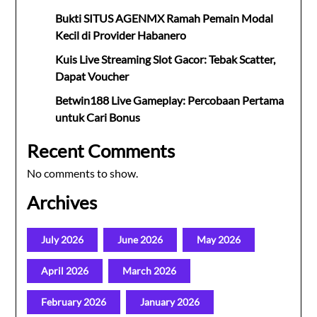
Bukti SITUS AGENMX Ramah Pemain Modal
Kecil di Provider Habanero
Kuis Live Streaming Slot Gacor: Tebak Scatter,
Dapat Voucher
Betwin188 Live Gameplay: Percobaan Pertama
untuk Cari Bonus
Recent Comments
No comments to show.
Archives
July 2026
June 2026
May 2026
April 2026
March 2026
February 2026
January 2026