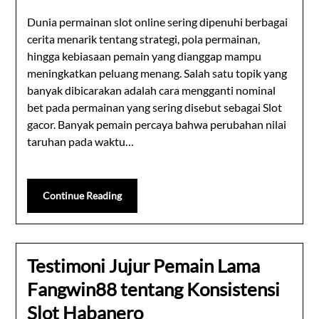
Dunia permainan slot online sering dipenuhi berbagai
cerita menarik tentang strategi, pola permainan,
hingga kebiasaan pemain yang dianggap mampu
meningkatkan peluang menang. Salah satu topik yang
banyak dibicarakan adalah cara mengganti nominal
bet pada permainan yang sering disebut sebagai Slot
gacor. Banyak pemain percaya bahwa perubahan nilai
taruhan pada waktu…
Continue Reading
Testimoni Jujur Pemain Lama
Fangwin88 tentang Konsistensi
Slot Habanero