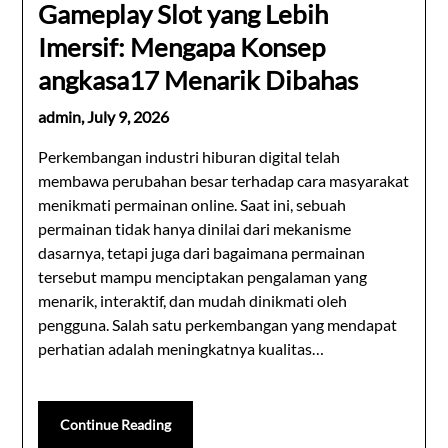
Gameplay Slot yang Lebih
Imersif: Mengapa Konsep
angkasa17 Menarik Dibahas
admin,
July 9, 2026
Perkembangan industri hiburan digital telah
membawa perubahan besar terhadap cara masyarakat
menikmati permainan online. Saat ini, sebuah
permainan tidak hanya dinilai dari mekanisme
dasarnya, tetapi juga dari bagaimana permainan
tersebut mampu menciptakan pengalaman yang
menarik, interaktif, dan mudah dinikmati oleh
pengguna. Salah satu perkembangan yang mendapat
perhatian adalah meningkatnya kualitas…
Continue Reading