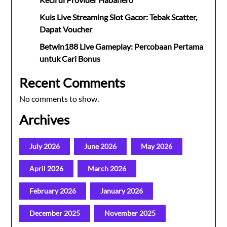
Kuis Live Streaming Slot Gacor: Tebak Scatter,
Dapat Voucher
Betwin188 Live Gameplay: Percobaan Pertama
untuk Cari Bonus
Recent Comments
No comments to show.
Archives
July 2026
June 2026
May 2026
April 2026
March 2026
February 2026
January 2026
December 2025
November 2025