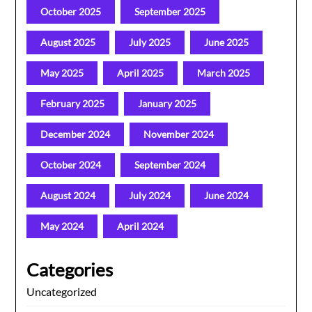
October 2025
September 2025
August 2025
July 2025
June 2025
May 2025
April 2025
March 2025
February 2025
January 2025
December 2024
November 2024
October 2024
September 2024
August 2024
July 2024
June 2024
May 2024
April 2024
Categories
Uncategorized