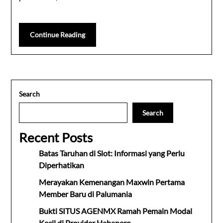
Continue Reading
Search
Search
Recent Posts
Batas Taruhan di Slot: Informasi yang Perlu
Diperhatikan
Merayakan Kemenangan Maxwin Pertama
Member Baru di Palumania
Bukti SITUS AGENMX Ramah Pemain Modal
Kecil di Provider Habanero