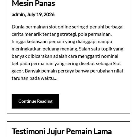
Mesin Panas
admin,
July 19, 2026
Dunia permainan slot online sering dipenuhi berbagai
cerita menarik tentang strategi, pola permainan,
hingga kebiasaan pemain yang dianggap mampu
meningkatkan peluang menang. Salah satu topik yang
banyak dibicarakan adalah cara mengganti nominal
bet pada permainan yang sering disebut sebagai Slot
gacor. Banyak pemain percaya bahwa perubahan nilai
taruhan pada waktu…
Continue Reading
Testimoni Jujur Pemain Lama