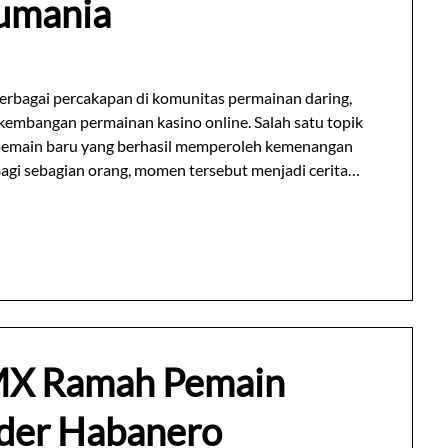
umania
berbagai percakapan di komunitas permainan daring,
kembangan permainan kasino online. Salah satu topik
 pemain baru yang berhasil memperoleh kemenangan
Bagi sebagian orang, momen tersebut menjadi cerita…
MX Ramah Pemain
ider Habanero