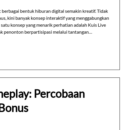
rbagai bentuk hiburan digital semakin kreatif. Tidak
us, kini banyak konsep interaktif yang menggabungkan
h satu konsep yang menarik perhatian adalah Kuis Live
ak penonton berpartisipasi melalui tantangan…
eplay: Percobaan
 Bonus