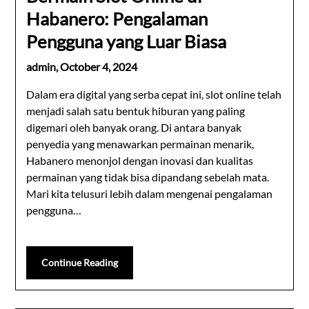
Habanero: Pengalaman
Pengguna yang Luar Biasa
admin,
October 4, 2024
Dalam era digital yang serba cepat ini, slot online telah
menjadi salah satu bentuk hiburan yang paling
digemari oleh banyak orang. Di antara banyak
penyedia yang menawarkan permainan menarik,
Habanero menonjol dengan inovasi dan kualitas
permainan yang tidak bisa dipandang sebelah mata.
Mari kita telusuri lebih dalam mengenai pengalaman
pengguna…
Continue Reading