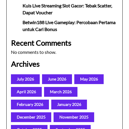
Kuis Live Streaming Slot Gacor: Tebak Scatter,
Dapat Voucher
Betwin188 Live Gameplay: Percobaan Pertama
untuk Cari Bonus
Recent Comments
No comments to show.
Archives
July 2026
June 2026
May 2026
April 2026
March 2026
February 2026
January 2026
December 2025
November 2025