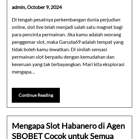
admin,
October 9, 2024
Di tengah pesatnya perkembangan dunia perjudian
online, slot live telah menjadi salah satu magnet bagi
para pencinta permainan. Jika kamu adalah seorang
penggemar slot, maka Garuda69 adalah tempat yang
tidak boleh kamu lewatkan. Di sinilah sensasi
permainan slot berpadu dengan kemudahan dan
keseruan yang tak terbayangkan. Mari kita eksplorasi
mengapa…
Continue Reading
Mengapa Slot Habanero di Agen
SBOBET Cocok untuk Semua