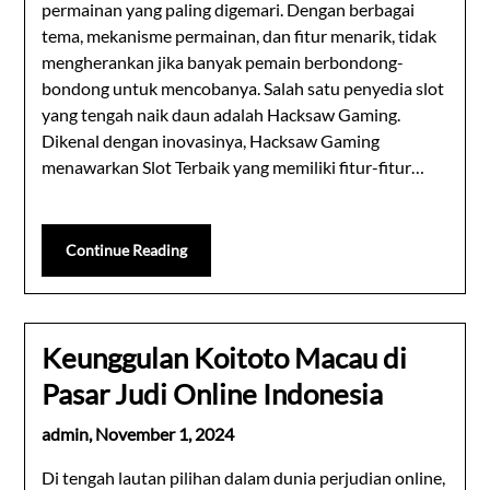
permainan yang paling digemari. Dengan berbagai
tema, mekanisme permainan, dan fitur menarik, tidak
mengherankan jika banyak pemain berbondong-
bondong untuk mencobanya. Salah satu penyedia slot
yang tengah naik daun adalah Hacksaw Gaming.
Dikenal dengan inovasinya, Hacksaw Gaming
menawarkan Slot Terbaik yang memiliki fitur-fitur…
Continue Reading
Keunggulan Koitoto Macau di
Pasar Judi Online Indonesia
admin,
November 1, 2024
Di tengah lautan pilihan dalam dunia perjudian online,