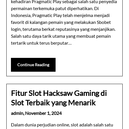
kehadiran Pragmatic Play sebagai salah satu penyedia
permainan terkemuka patut diperhatikan. Di
Indonesia, Pragmatic Play telah menjelma menjadi
favorit di kalangan pemain yang melakukan Sbobet
login, terutama berkat reputasinya yang menjanjikan.
Salah satu daya tarik utama yang membuat pemain
tertarik untuk terus berputar…
Continue Reading
Fitur Slot Hacksaw Gaming di
Slot Terbaik yang Menarik
admin,
November 1, 2024
Dalam dunia perjudian online, slot adalah salah satu