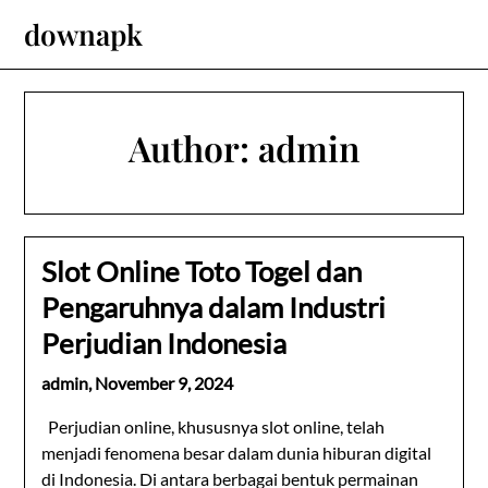
Skip
downapk
to
content
Author:
admin
Slot Online Toto Togel dan
Pengaruhnya dalam Industri
Perjudian Indonesia
admin,
November 9, 2024
Perjudian online, khususnya slot online, telah
menjadi fenomena besar dalam dunia hiburan digital
di Indonesia. Di antara berbagai bentuk permainan