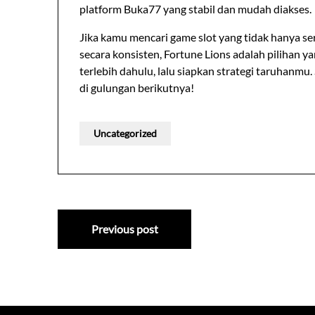
platform Buka77 yang stabil dan mudah diakses.
Jika kamu mencari game slot yang tidak hanya s
secara konsisten, Fortune Lions adalah pilihan y
terlebih dahulu, lalu siapkan strategi taruhanm
di gulungan berikutnya!
Uncategorized
Post
Previous post
navigation