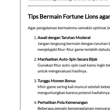
Tips Bermain Fortune Lions aga
Agar pengalaman bermainmu semakin optimal, ber
Awali dengan Taruhan Moderat
Jangan langsung bermain dengan taruhan be
menjelajahi fitur-fitur game terlebih dahulu
Manfaatkan Auto-Spin Secara Bijak
Gunakan fitur auto-spin saat kamu ingin be
untuk mengevaluasi hasilnya.
Tunggu Momen Bonus
Mini-game sering kali muncul setelah beber
menguntungkan karena potensi hadiahnya 
Perhatikan Pola Kemenangan
Beberapa pemain berpengalaman menyara