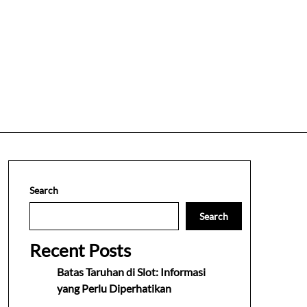
Search
Search
Recent Posts
Batas Taruhan di Slot: Informasi
yang Perlu Diperhatikan