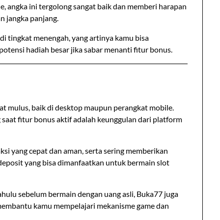
ne, angka ini tergolong sangat baik dan memberi harapan
 jangka panjang.
da di tingkat menengah, yang artinya kamu bisa
ensi hadiah besar jika sabar menanti fitur bonus.
at mulus, baik di desktop maupun perangkat mobile.
g saat fitur bonus aktif adalah keunggulan dari platform
si yang cepat dan aman, serta sering memberikan
eposit yang bisa dimanfaatkan untuk bermain slot
hulu sebelum bermain dengan uang asli, Buka77 juga
ni membantu kamu mempelajari mekanisme game dan