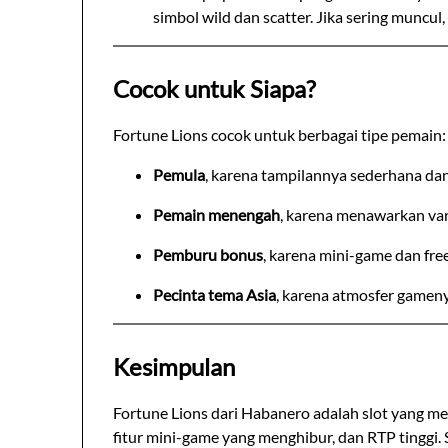
simbol wild dan scatter. Jika sering muncul,
Cocok untuk Siapa?
Fortune Lions cocok untuk berbagai tipe pemain:
Pemula
, karena tampilannya sederhana da
Pemain menengah
, karena menawarkan vari
Pemburu bonus
, karena mini-game dan fre
Pecinta tema Asia
, karena atmosfer gameny
Kesimpulan
Fortune Lions dari Habanero adalah slot yang 
fitur mini-game yang menghibur, dan RTP tinggi. 