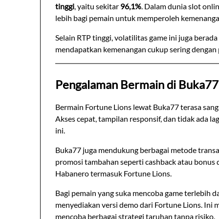
tinggi
, yaitu sekitar
96,1%
. Dalam dunia slot onli
lebih bagi pemain untuk memperoleh kemenangan
Selain RTP tinggi, volatilitas game ini juga bera
mendapatkan kemenangan cukup sering dengan pot
Pengalaman Bermain di Buka77
Bermain Fortune Lions lewat Buka77 terasa sang
Akses cepat, tampilan responsif, dan tidak ada la
ini.
Buka77 juga mendukung berbagai metode transak
promosi tambahan seperti cashback atau bonus d
Habanero termasuk Fortune Lions.
Bagi pemain yang suka mencoba game terlebih da
menyediakan versi demo dari Fortune Lions. I
mencoba berbagai strategi taruhan tanpa risiko.