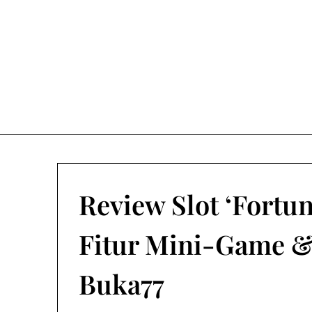
Skip
to
content
Review Slot ‘Fortu
Fitur Mini-Game &
Buka77