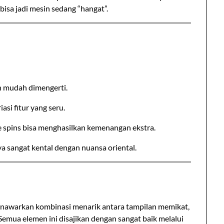
 bisa jadi mesin sedang “hangat”.
n mudah dimengerti.
asi fitur yang seru.
e spins bisa menghasilkan kemenangan ekstra.
a sangat kental dengan nuansa oriental.
menawarkan kombinasi menarik antara tampilan memikat,
Semua elemen ini disajikan dengan sangat baik melalui