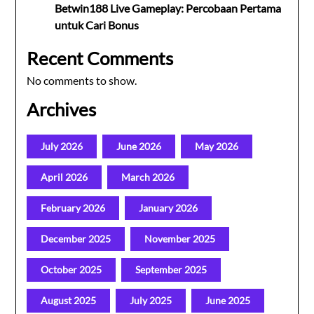
Betwin188 Live Gameplay: Percobaan Pertama
untuk Cari Bonus
Recent Comments
No comments to show.
Archives
July 2026
June 2026
May 2026
April 2026
March 2026
February 2026
January 2026
December 2025
November 2025
October 2025
September 2025
August 2025
July 2025
June 2025