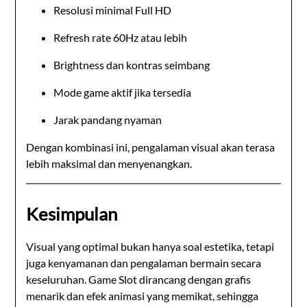
Resolusi minimal Full HD
Refresh rate 60Hz atau lebih
Brightness dan kontras seimbang
Mode game aktif jika tersedia
Jarak pandang nyaman
Dengan kombinasi ini, pengalaman visual akan terasa
lebih maksimal dan menyenangkan.
Kesimpulan
Visual yang optimal bukan hanya soal estetika, tetapi
juga kenyamanan dan pengalaman bermain secara
keseluruhan. Game Slot dirancang dengan grafis
menarik dan efek animasi yang memikat, sehingga