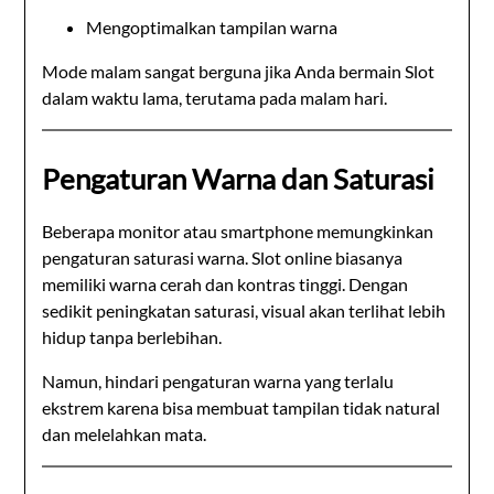
Mengoptimalkan tampilan warna
Mode malam sangat berguna jika Anda bermain Slot
dalam waktu lama, terutama pada malam hari.
Pengaturan Warna dan Saturasi
Beberapa monitor atau smartphone memungkinkan
pengaturan saturasi warna. Slot online biasanya
memiliki warna cerah dan kontras tinggi. Dengan
sedikit peningkatan saturasi, visual akan terlihat lebih
hidup tanpa berlebihan.
Namun, hindari pengaturan warna yang terlalu
ekstrem karena bisa membuat tampilan tidak natural
dan melelahkan mata.