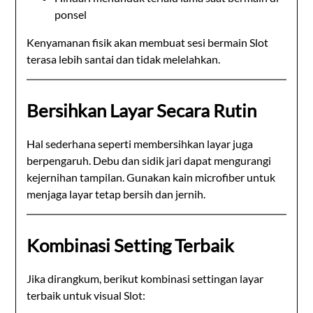
ponsel
Kenyamanan fisik akan membuat sesi bermain Slot
terasa lebih santai dan tidak melelahkan.
Bersihkan Layar Secara Rutin
Hal sederhana seperti membersihkan layar juga
berpengaruh. Debu dan sidik jari dapat mengurangi
kejernihan tampilan. Gunakan kain microfiber untuk
menjaga layar tetap bersih dan jernih.
Kombinasi Setting Terbaik
Jika dirangkum, berikut kombinasi settingan layar
terbaik untuk visual Slot: