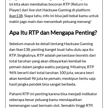
ini kita akan membahas bocoran RTP (Return to
Player) dari live slot Hacksaw Gaming di platform
ikan138
. Siapa tahu, info ini bisa jadi bekal kamu untuk
makin jago main dan menambah peluang menang!
Apa Itu RTP dan Mengapa Penting?
Sebelum masuk ke detail tentang Hacksaw Gaming
dan Ikan138, penting banget buat tahu dulu apa itu
RTP. Singkatnya, RTP adalah persentase teoretis dari
total taruhan yang akan dibayarkan kembali ke
pemain dalam jangka waktu panjang. Misalnya, RTP
96% berarti dari total taruhan 100 juta, secara teori
akan kembali 96 juta ke pemain, meskipun tentu saja
hasil jangka pendek bisa sangat berbeda.
Pahami RTP ini penting karena bisa menjadi indikator
seberapa besar peluang kamu mendapatkan
kemenangan saat bermain slot. Semakin tinggi RTP,