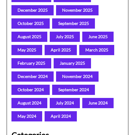
December 2025
November 2025
October 2025
September 2025
August 2025
July 2025
June 2025
May 2025
April 2025
March 2025
February 2025
January 2025
December 2024
November 2024
October 2024
September 2024
August 2024
July 2024
June 2024
May 2024
April 2024