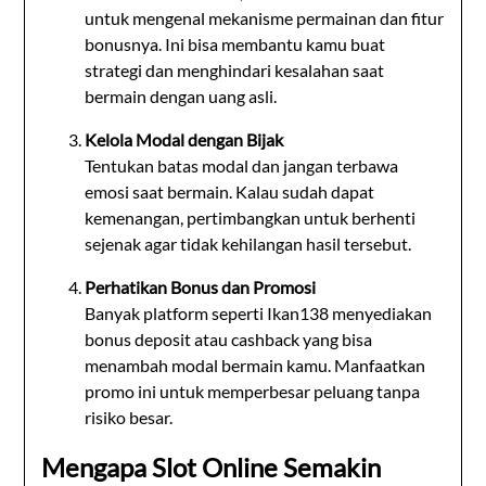
untuk mengenal mekanisme permainan dan fitur
bonusnya. Ini bisa membantu kamu buat
strategi dan menghindari kesalahan saat
bermain dengan uang asli.
Kelola Modal dengan Bijak
Tentukan batas modal dan jangan terbawa
emosi saat bermain. Kalau sudah dapat
kemenangan, pertimbangkan untuk berhenti
sejenak agar tidak kehilangan hasil tersebut.
Perhatikan Bonus dan Promosi
Banyak platform seperti Ikan138 menyediakan
bonus deposit atau cashback yang bisa
menambah modal bermain kamu. Manfaatkan
promo ini untuk memperbesar peluang tanpa
risiko besar.
Mengapa Slot Online Semakin