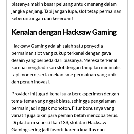
biasanya makin besar peluang untuk menang dalam
jangka panjang. Tapi jangan lupa, slot tetap permainan
keberuntungan dan keseruan!
Kenalan dengan Hacksaw Gaming
Hacksaw Gaming adalah salah satu penyedia
permainan slot yang cukup terkenal dengan gaya
desain yang berbeda dari biasanya. Mereka terkenal
karena menghadirkan slot dengan tampilan minimalis
tapi modern, serta mekanisme permainan yang unik
dan penuh inovasi.
Provider ini juga dikenal suka bereksperimen dengan
tema-tema yang nggak biasa, sehingga pengalaman
bermain jadi nggak monoton. Fitur bonusnya yang
variatif juga bikin para pemain betah mencoba terus.
Di platform seperti Ikan138, slot dari Hacksaw
Gaming sering jadi favorit karena kualitas dan