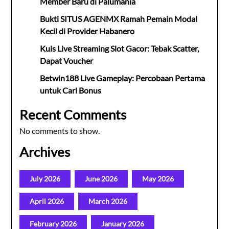
Member Baru di Palumania
Bukti SITUS AGENMX Ramah Pemain Modal
Kecil di Provider Habanero
Kuis Live Streaming Slot Gacor: Tebak Scatter,
Dapat Voucher
Betwin188 Live Gameplay: Percobaan Pertama
untuk Cari Bonus
Recent Comments
No comments to show.
Archives
July 2026
June 2026
May 2026
April 2026
March 2026
February 2026
January 2026