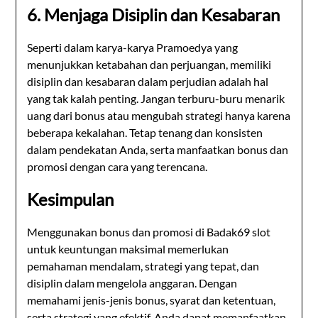
6. Menjaga Disiplin dan Kesabaran
Seperti dalam karya-karya Pramoedya yang
menunjukkan ketabahan dan perjuangan, memiliki
disiplin dan kesabaran dalam perjudian adalah hal
yang tak kalah penting. Jangan terburu-buru menarik
uang dari bonus atau mengubah strategi hanya karena
beberapa kekalahan. Tetap tenang dan konsisten
dalam pendekatan Anda, serta manfaatkan bonus dan
promosi dengan cara yang terencana.
Kesimpulan
Menggunakan bonus dan promosi di Badak69 slot
untuk keuntungan maksimal memerlukan
pemahaman mendalam, strategi yang tepat, dan
disiplin dalam mengelola anggaran. Dengan
memahami jenis-jenis bonus, syarat dan ketentuan,
serta strategi yang efektif, Anda dapat memanfaatkan