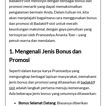
Badak69 slot menonjol dengan berbagai bonus dan
promosi menarik yang dapat memaksimalkan
pengalaman bermain Anda. Dalam tulisan ini, kita
akan menjelajahi bagaimana cara menggunakan bonus
dan promosi di Badak69 slot untuk meraih
keuntungan maksimal, dengan gaya penulisan yang
terinspirasi oleh Pramoedya Ananta Toer—yang
penuh warna dan mendalam.
1. Mengenali Jenis Bonus dan
Promosi
Seperti dalam karya-karya Pramoedya yang
mengungkap berbagai lapisan masyarakat, memahami
jenis bonus dan promosi yang ditawarkan di
badak69
slot
adalah langkah pertama menuju kemenangan.
Ada beberapa jenis bonus yang umumnya ditawarkan:
Bonus Selamat Datang
: Biasanya diberikan