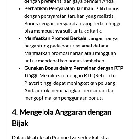
dengan preferensi dan gaya bermain Anda.
Perhatikan Persyaratan Taruhan
: Pilih bonus
dengan persyaratan taruhan yang realistis.
Bonus dengan persyaratan yang terlalu tinggi
bisa membuatnya sulit untuk ditarik.
Manfaatkan Promosi Berkala
: Jangan hanya
bergantung pada bonus selamat datang.
Manfaatkan promosi harian atau mingguan
untuk mendapatkan bonus tambahan.
Gunakan Bonus dalam Permainan dengan RTP
Tinggi
: Memilih slot dengan RTP (Return to
Player) tinggi dapat meningkatkan peluang
Anda untuk memenangkan permainan dan
mengoptimalkan penggunaan bonus.
4. Mengelola Anggaran dengan
Bijak
Dalam kisah-kisah Pramoedya, sering kali kita