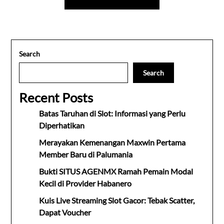
Search
Search
Recent Posts
Batas Taruhan di Slot: Informasi yang Perlu
Diperhatikan
Merayakan Kemenangan Maxwin Pertama
Member Baru di Palumania
Bukti SITUS AGENMX Ramah Pemain Modal
Kecil di Provider Habanero
Kuis Live Streaming Slot Gacor: Tebak Scatter,
Dapat Voucher