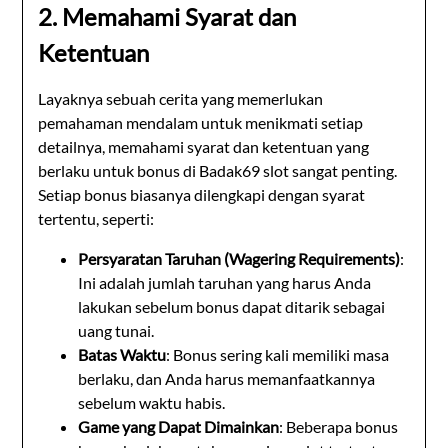
2. Memahami Syarat dan
Ketentuan
Layaknya sebuah cerita yang memerlukan
pemahaman mendalam untuk menikmati setiap
detailnya, memahami syarat dan ketentuan yang
berlaku untuk bonus di Badak69 slot sangat penting.
Setiap bonus biasanya dilengkapi dengan syarat
tertentu, seperti:
Persyaratan Taruhan (Wagering Requirements)
:
Ini adalah jumlah taruhan yang harus Anda
lakukan sebelum bonus dapat ditarik sebagai
uang tunai.
Batas Waktu
: Bonus sering kali memiliki masa
berlaku, dan Anda harus memanfaatkannya
sebelum waktu habis.
Game yang Dapat Dimainkan
: Beberapa bonus