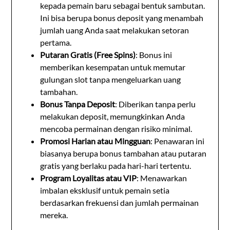
kepada pemain baru sebagai bentuk sambutan.
Ini bisa berupa bonus deposit yang menambah
jumlah uang Anda saat melakukan setoran
pertama.
Putaran Gratis (Free Spins)
: Bonus ini
memberikan kesempatan untuk memutar
gulungan slot tanpa mengeluarkan uang
tambahan.
Bonus Tanpa Deposit
: Diberikan tanpa perlu
melakukan deposit, memungkinkan Anda
mencoba permainan dengan risiko minimal.
Promosi Harian atau Mingguan
: Penawaran ini
biasanya berupa bonus tambahan atau putaran
gratis yang berlaku pada hari-hari tertentu.
Program Loyalitas atau VIP
: Menawarkan
imbalan eksklusif untuk pemain setia
berdasarkan frekuensi dan jumlah permainan
mereka.