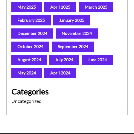
May 2025
April 2025
March 2025
February 2025
January 2025
December 2024
November 2024
October 2024
September 2024
August 2024
July 2024
June 2024
May 2024
April 2024
Categories
Uncategorized