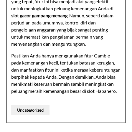
yang tepat, fitur ini bisa menjadi alat yang efektif
untuk meningkatkan peluang kemenangan Anda di
slot gacor gampang menang
. Namun, seperti dalam
perjudian pada umumnya, kontrol diri dan
pengelolaan anggaran yang bijak sangat penting
untuk memastikan pengalaman bermain yang
menyenangkan dan menguntungkan.
Pastikan Anda hanya menggunakan fitur Gamble
pada kemenangan kecil, tentukan batasan kerugian,
dan manfaatkan fitur ini ketika merasa keberuntungan
berpihak kepada Anda. Dengan demikian, Anda bisa
menikmati keseruan bermain sambil meningkatkan
peluang meraih kemenangan besar di slot Habanero.
Uncategorized