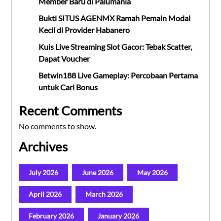
Member Baru di Palumania
Bukti SITUS AGENMX Ramah Pemain Modal
Kecil di Provider Habanero
Kuis Live Streaming Slot Gacor: Tebak Scatter,
Dapat Voucher
Betwin188 Live Gameplay: Percobaan Pertama
untuk Cari Bonus
Recent Comments
No comments to show.
Archives
July 2026
June 2026
May 2026
April 2026
March 2026
February 2026
January 2026