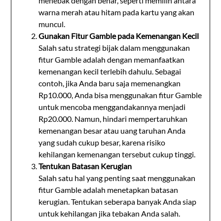
menebak dengan benar, seperti memilih antara
warna merah atau hitam pada kartu yang akan
muncul.
Gunakan Fitur Gamble pada Kemenangan Kecil
Salah satu strategi bijak dalam menggunakan
fitur Gamble adalah dengan memanfaatkan
kemenangan kecil terlebih dahulu. Sebagai
contoh, jika Anda baru saja memenangkan
Rp10.000, Anda bisa menggunakan fitur Gamble
untuk mencoba menggandakannya menjadi
Rp20.000. Namun, hindari mempertaruhkan
kemenangan besar atau uang taruhan Anda
yang sudah cukup besar, karena risiko
kehilangan kemenangan tersebut cukup tinggi.
Tentukan Batasan Kerugian
Salah satu hal yang penting saat menggunakan
fitur Gamble adalah menetapkan batasan
kerugian. Tentukan seberapa banyak Anda siap
untuk kehilangan jika tebakan Anda salah.