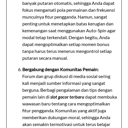
banyak putaran otomatis, sehingga Anda dapat
fokus mengamati pola permainan dan frekuensi
munculnya fitur pengganda. Namun, sangat
penting untuk menetapkan batas kerugian dan
kemenangan saat menggunakan Auto-Spin agar
modal tetap terkendali. Dengan begitu, Anda
dapat mengoptimalkan setiap momen bonus
tanpa harus terus menerus mengontrol setiap
putaran secara manual.
Bergabung dengan Komunitas Pemain:
Forum dan grup diskusi di media sosial sering
kali menjadi sumber informasi yang sangat
berguna. Berbagi pengalaman dan tips dengan
pemain lain di
slot gacor terbaru
dapat membuka
wawasan baru tentang cara mengoptimalkan
fitur pengganda. Komunitas yang aktif juga
memberikan dukungan moral, sehingga Anda
akan semakin termotivasi untuk terus belajar