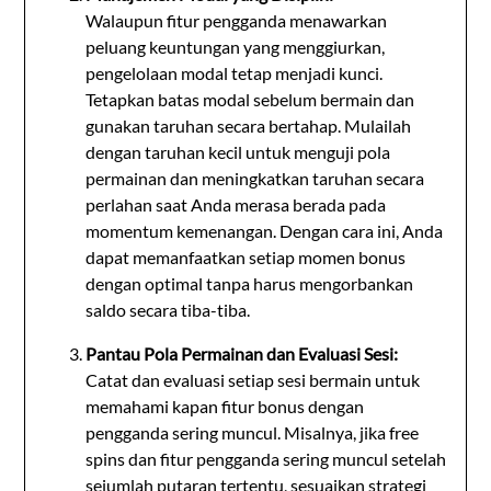
Walaupun fitur pengganda menawarkan
peluang keuntungan yang menggiurkan,
pengelolaan modal tetap menjadi kunci.
Tetapkan batas modal sebelum bermain dan
gunakan taruhan secara bertahap. Mulailah
dengan taruhan kecil untuk menguji pola
permainan dan meningkatkan taruhan secara
perlahan saat Anda merasa berada pada
momentum kemenangan. Dengan cara ini, Anda
dapat memanfaatkan setiap momen bonus
dengan optimal tanpa harus mengorbankan
saldo secara tiba-tiba.
Pantau Pola Permainan dan Evaluasi Sesi:
Catat dan evaluasi setiap sesi bermain untuk
memahami kapan fitur bonus dengan
pengganda sering muncul. Misalnya, jika free
spins dan fitur pengganda sering muncul setelah
sejumlah putaran tertentu, sesuaikan strategi