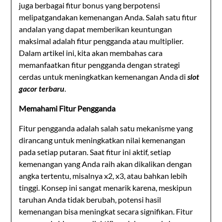
juga berbagai fitur bonus yang berpotensi
melipatgandakan kemenangan Anda. Salah satu fitur
andalan yang dapat memberikan keuntungan
maksimal adalah fitur pengganda atau multiplier.
Dalam artikel ini, kita akan membahas cara
memanfaatkan fitur pengganda dengan strategi
cerdas untuk meningkatkan kemenangan Anda di
slot
gacor terbaru
.
Memahami Fitur Pengganda
Fitur pengganda adalah salah satu mekanisme yang
dirancang untuk meningkatkan nilai kemenangan
pada setiap putaran. Saat fitur ini aktif, setiap
kemenangan yang Anda raih akan dikalikan dengan
angka tertentu, misalnya x2, x3, atau bahkan lebih
tinggi. Konsep ini sangat menarik karena, meskipun
taruhan Anda tidak berubah, potensi hasil
kemenangan bisa meningkat secara signifikan. Fitur