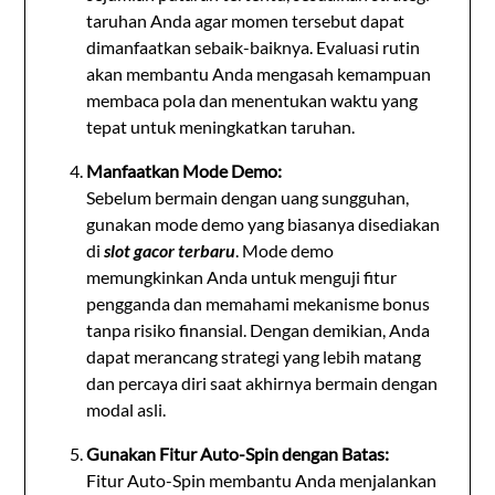
taruhan Anda agar momen tersebut dapat
dimanfaatkan sebaik-baiknya. Evaluasi rutin
akan membantu Anda mengasah kemampuan
membaca pola dan menentukan waktu yang
tepat untuk meningkatkan taruhan.
Manfaatkan Mode Demo:
Sebelum bermain dengan uang sungguhan,
gunakan mode demo yang biasanya disediakan
di
slot gacor terbaru
. Mode demo
memungkinkan Anda untuk menguji fitur
pengganda dan memahami mekanisme bonus
tanpa risiko finansial. Dengan demikian, Anda
dapat merancang strategi yang lebih matang
dan percaya diri saat akhirnya bermain dengan
modal asli.
Gunakan Fitur Auto-Spin dengan Batas:
Fitur Auto-Spin membantu Anda menjalankan