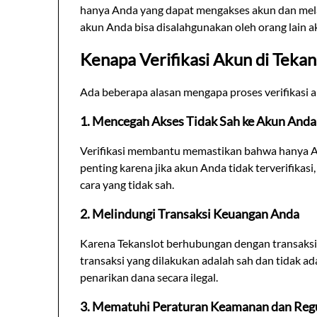
hanya Anda yang dapat mengakses akun dan melaku
akun Anda bisa disalahgunakan oleh orang lain a
Kenapa Verifikasi Akun di Tekans
Ada beberapa alasan mengapa proses verifikasi 
1.
Mencegah Akses Tidak Sah ke Akun Anda
Verifikasi membantu memastikan bahwa hanya And
penting karena jika akun Anda tidak terverifikas
cara yang tidak sah.
2.
Melindungi Transaksi Keuangan Anda
Karena Tekanslot berhubungan dengan transaksi 
transaksi yang dilakukan adalah sah dan tidak 
penarikan dana secara ilegal.
3.
Mematuhi Peraturan Keamanan dan Regu