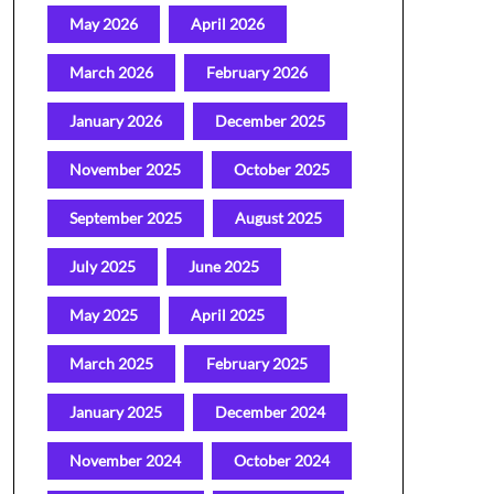
May 2026
April 2026
March 2026
February 2026
January 2026
December 2025
November 2025
October 2025
September 2025
August 2025
July 2025
June 2025
May 2025
April 2025
March 2025
February 2025
January 2025
December 2024
November 2024
October 2024