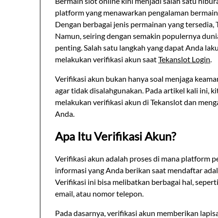
Bermain slot online kini menjadi salah satu hibur
platform yang menawarkan pengalaman bermain s
Dengan berbagai jenis permainan yang tersedia, 
Namun, seiring dengan semakin populernya dunia
penting. Salah satu langkah yang dapat Anda l
melakukan verifikasi akun saat
Tekanslot Login
.
Verifikasi akun bukan hanya soal menjaga keaman
agar tidak disalahgunakan. Pada artikel kali in
melakukan verifikasi akun di Tekanslot dan men
Anda.
Apa Itu Verifikasi Akun?
Verifikasi akun adalah proses di mana platform 
informasi yang Anda berikan saat mendaftar adal
Verifikasi ini bisa melibatkan berbagai hal, sepe
email, atau nomor telepon.
Pada dasarnya, verifikasi akun memberikan la