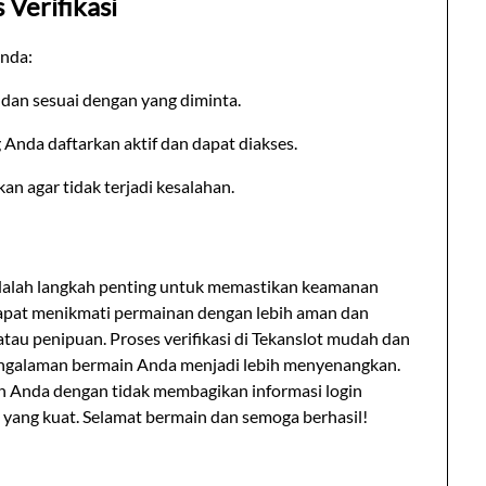
Verifikasi
Anda:
dan sesuai dengan yang diminta.
Anda daftarkan aktif dan dapat diakses.
n agar tidak terjadi kesalahan.
alah langkah penting untuk memastikan keamanan
dapat menikmati permainan dengan lebih aman dan
tau penipuan. Proses verifikasi di Tekanslot mudah dan
pengalaman bermain Anda menjadi lebih menyenangkan.
n Anda dengan tidak membagikan informasi login
 yang kuat. Selamat bermain dan semoga berhasil!