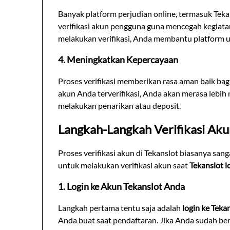
Banyak platform perjudian online, termasuk Tek
verifikasi akun pengguna guna mencegah kegiata
melakukan verifikasi, Anda membantu platform 
4.
Meningkatkan Kepercayaan
Proses verifikasi memberikan rasa aman baik ba
akun Anda terverifikasi, Anda akan merasa lebih 
melakukan penarikan atau deposit.
Langkah-Langkah Verifikasi Akun
Proses verifikasi akun di Tekanslot biasanya sa
untuk melakukan verifikasi akun saat
Tekanslot l
1.
Login ke Akun Tekanslot Anda
Langkah pertama tentu saja adalah
login ke Teka
Anda buat saat pendaftaran. Jika Anda sudah ber