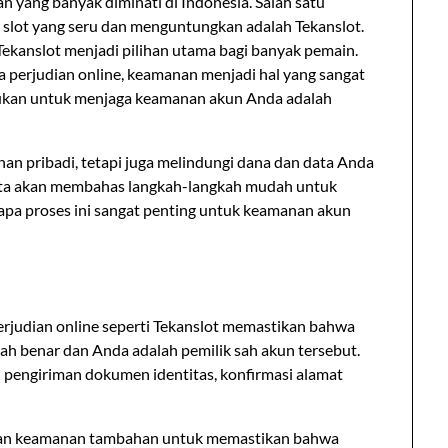
an yang banyak diminati di Indonesia. Salah satu
lot yang seru dan menguntungkan adalah Tekanslot.
Tekanslot menjadi pilihan utama bagi banyak pemain.
 perjudian online, keamanan menjadi hal yang sangat
akukan untuk menjaga keamanan akun Anda adalah
an pribadi, tetapi juga melindungi dana dan data Anda
i, kita akan membahas langkah-langkah mudah untuk
gapa proses ini sangat penting untuk keamanan akun
perjudian online seperti Tekanslot memastikan bahwa
ah benar dan Anda adalah pemilik sah akun tersebut.
rti pengiriman dokumen identitas, konfirmasi alamat
pisan keamanan tambahan untuk memastikan bahwa