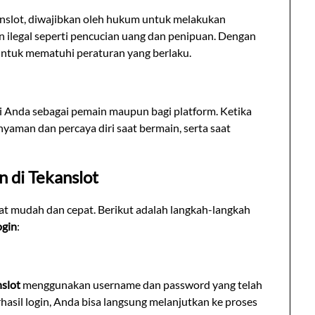
anslot, diwajibkan oleh hukum untuk melakukan
n ilegal seperti pencucian uang dan penipuan. Dengan
untuk mematuhi peraturan yang berlaku.
gi Anda sebagai pemain maupun bagi platform. Ketika
nyaman dan percaya diri saat bermain, serta saat
 di Tekanslot
ngat mudah dan cepat. Berikut adalah langkah-langkah
ogin
:
nslot
menggunakan username dan password yang telah
hasil login, Anda bisa langsung melanjutkan ke proses