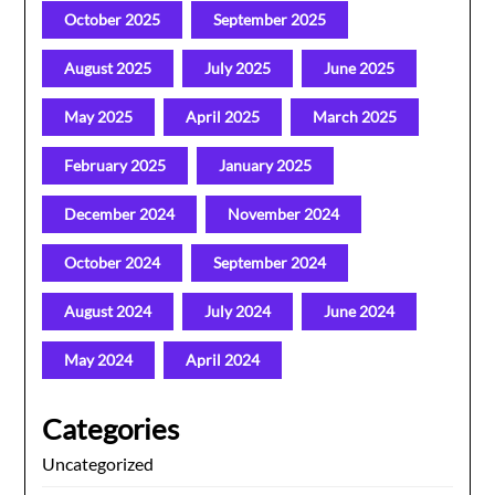
October 2025
September 2025
August 2025
July 2025
June 2025
May 2025
April 2025
March 2025
February 2025
January 2025
December 2024
November 2024
October 2024
September 2024
August 2024
July 2024
June 2024
May 2024
April 2024
Categories
Uncategorized