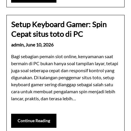
Setup Keyboard Gamer: Spin
Cepat situs toto di PC
admin,
June 10, 2026
Bagi sebagian pemain slot online, kenyamanan saat
bermain di PC bukan hanya soal tampilan layar, tetapi
juga soal seberapa cepat dan responsif kontrol yang
digunakan. Di kalangan penggemar situs toto, setup
keyboard gamer sering dianggap sebagai salah satu
cara untuk membuat pengalaman spin menjadi lebih
lancar, praktis, dan terasa lebih…
Continue Reading