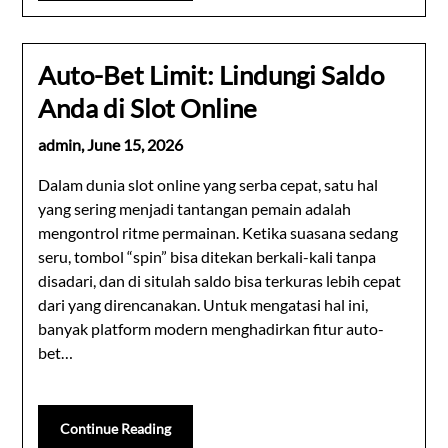
Auto-Bet Limit: Lindungi Saldo
Anda di Slot Online
admin,
June 15, 2026
Dalam dunia slot online yang serba cepat, satu hal
yang sering menjadi tantangan pemain adalah
mengontrol ritme permainan. Ketika suasana sedang
seru, tombol “spin” bisa ditekan berkali-kali tanpa
disadari, dan di situlah saldo bisa terkuras lebih cepat
dari yang direncanakan. Untuk mengatasi hal ini,
banyak platform modern menghadirkan fitur auto-
bet…
Continue Reading