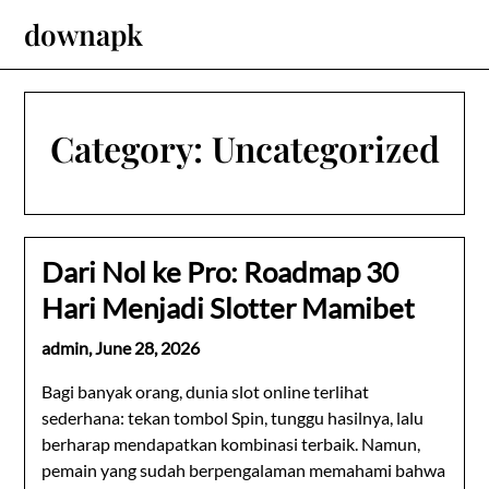
Skip
downapk
to
content
Category:
Uncategorized
Dari Nol ke Pro: Roadmap 30
Hari Menjadi Slotter Mamibet
admin,
June 28, 2026
Bagi banyak orang, dunia slot online terlihat
sederhana: tekan tombol Spin, tunggu hasilnya, lalu
berharap mendapatkan kombinasi terbaik. Namun,
pemain yang sudah berpengalaman memahami bahwa