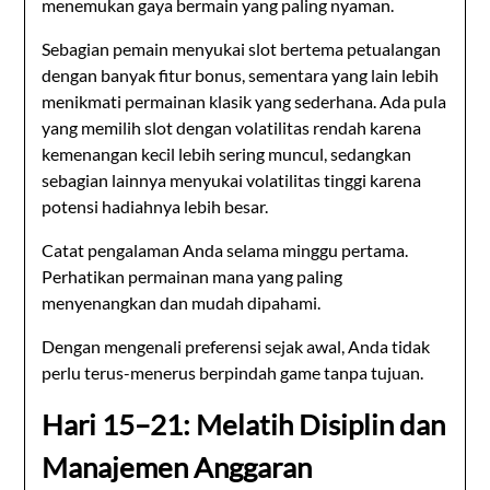
menemukan gaya bermain yang paling nyaman.
Sebagian pemain menyukai slot bertema petualangan
dengan banyak fitur bonus, sementara yang lain lebih
menikmati permainan klasik yang sederhana. Ada pula
yang memilih slot dengan volatilitas rendah karena
kemenangan kecil lebih sering muncul, sedangkan
sebagian lainnya menyukai volatilitas tinggi karena
potensi hadiahnya lebih besar.
Catat pengalaman Anda selama minggu pertama.
Perhatikan permainan mana yang paling
menyenangkan dan mudah dipahami.
Dengan mengenali preferensi sejak awal, Anda tidak
perlu terus-menerus berpindah game tanpa tujuan.
Hari 15–21: Melatih Disiplin dan
Manajemen Anggaran