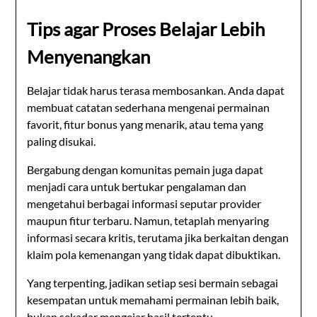
Tips agar Proses Belajar Lebih
Menyenangkan
Belajar tidak harus terasa membosankan. Anda dapat
membuat catatan sederhana mengenai permainan
favorit, fitur bonus yang menarik, atau tema yang
paling disukai.
Bergabung dengan komunitas pemain juga dapat
menjadi cara untuk bertukar pengalaman dan
mengetahui berbagai informasi seputar provider
maupun fitur terbaru. Namun, tetaplah menyaring
informasi secara kritis, terutama jika berkaitan dengan
klaim pola kemenangan yang tidak dapat dibuktikan.
Yang terpenting, jadikan setiap sesi bermain sebagai
kesempatan untuk memahami permainan lebih baik,
bukan sekadar mengejar hasil tertentu.