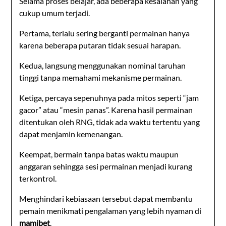
Selama proses belajar, ada beberapa kesalahan yang
cukup umum terjadi.
Pertama, terlalu sering berganti permainan hanya
karena beberapa putaran tidak sesuai harapan.
Kedua, langsung menggunakan nominal taruhan
tinggi tanpa memahami mekanisme permainan.
Ketiga, percaya sepenuhnya pada mitos seperti “jam
gacor” atau “mesin panas”. Karena hasil permainan
ditentukan oleh RNG, tidak ada waktu tertentu yang
dapat menjamin kemenangan.
Keempat, bermain tanpa batas waktu maupun
anggaran sehingga sesi permainan menjadi kurang
terkontrol.
Menghindari kebiasaan tersebut dapat membantu
pemain menikmati pengalaman yang lebih nyaman di
mamibet
.