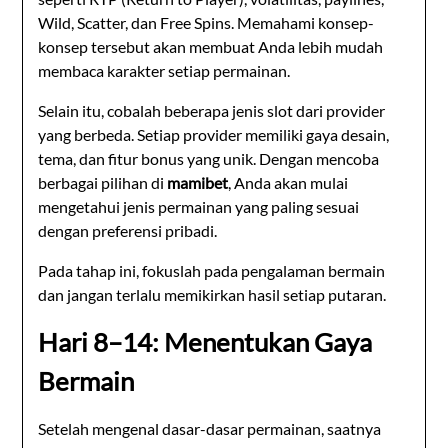
Wild, Scatter, dan Free Spins. Memahami konsep-
konsep tersebut akan membuat Anda lebih mudah
membaca karakter setiap permainan.
Selain itu, cobalah beberapa jenis slot dari provider
yang berbeda. Setiap provider memiliki gaya desain,
tema, dan fitur bonus yang unik. Dengan mencoba
berbagai pilihan di
mamibet
, Anda akan mulai
mengetahui jenis permainan yang paling sesuai
dengan preferensi pribadi.
Pada tahap ini, fokuslah pada pengalaman bermain
dan jangan terlalu memikirkan hasil setiap putaran.
Hari 8–14: Menentukan Gaya
Bermain
Setelah mengenal dasar-dasar permainan, saatnya