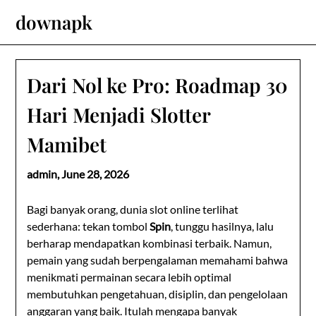
Skip
downapk
to
content
Dari Nol ke Pro: Roadmap 30
Hari Menjadi Slotter
Mamibet
admin,
June 28, 2026
Bagi banyak orang, dunia slot online terlihat
sederhana: tekan tombol
Spin
, tunggu hasilnya, lalu
berharap mendapatkan kombinasi terbaik. Namun,
pemain yang sudah berpengalaman memahami bahwa
menikmati permainan secara lebih optimal
membutuhkan pengetahuan, disiplin, dan pengelolaan
anggaran yang baik. Itulah mengapa banyak