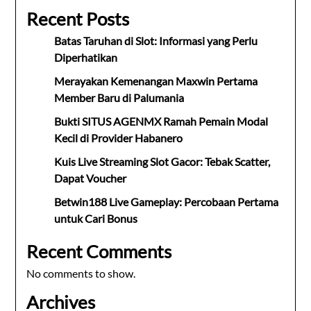
Recent Posts
Batas Taruhan di Slot: Informasi yang Perlu
Diperhatikan
Merayakan Kemenangan Maxwin Pertama
Member Baru di Palumania
Bukti SITUS AGENMX Ramah Pemain Modal
Kecil di Provider Habanero
Kuis Live Streaming Slot Gacor: Tebak Scatter,
Dapat Voucher
Betwin188 Live Gameplay: Percobaan Pertama
untuk Cari Bonus
Recent Comments
No comments to show.
Archives