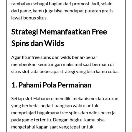
tambahan sebagai bagian dari promosi. Jadi, selain
dari game, kamu juga bisa mendapat putaran gratis
lewat bonus situs.
Strategi Memanfaatkan Free
Spins dan Wilds
Agar fitur free spins dan wilds benar-benar
memberikan keuntungan maksimal saat bermain di
situs slot, ada beberapa strategi yang bisa kamu coba:
1. Pahami Pola Permainan
Setiap slot Habanero memiliki mekanisme dan aturan
yang berbeda-beda. Luangkan waktu untuk
mempelajari bagaimana free spins dan wilds bekerja
pada game tertentu. Dengan begitu, kamu bisa
mengetahui kapan saat yang tepat untuk