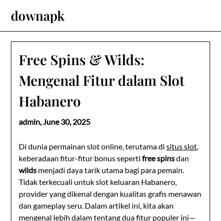
Skip
downapk
to
content
Free Spins & Wilds:
Mengenal Fitur dalam Slot
Habanero
admin,
June 30, 2025
Di dunia permainan slot online, terutama di
situs slot
,
keberadaan fitur-fitur bonus seperti
free spins
dan
wilds
menjadi daya tarik utama bagi para pemain.
Tidak terkecuali untuk slot keluaran Habanero,
provider yang dikenal dengan kualitas grafis menawan
dan gameplay seru. Dalam artikel ini, kita akan
mengenal lebih dalam tentang dua fitur populer ini—