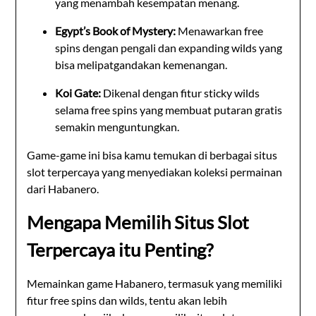
yang menambah kesempatan menang.
Egypt’s Book of Mystery:
Menawarkan free
spins dengan pengali dan expanding wilds yang
bisa melipatgandakan kemenangan.
Koi Gate:
Dikenal dengan fitur sticky wilds
selama free spins yang membuat putaran gratis
semakin menguntungkan.
Game-game ini bisa kamu temukan di berbagai situs
slot terpercaya yang menyediakan koleksi permainan
dari Habanero.
Mengapa Memilih Situs Slot
Terpercaya itu Penting?
Memainkan game Habanero, termasuk yang memiliki
fitur free spins dan wilds, tentu akan lebih