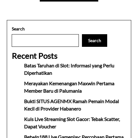
Search
Search
Recent Posts
Batas Taruhan di Slot: Informasi yang Perlu
Diperhatikan
Merayakan Kemenangan Maxwin Pertama
Member Baru di Palumania
Bukti SITUS AGENMX Ramah Pemain Modal
Kecil di Provider Habanero
Kuis Live Streaming Slot Gacor: Tebak Scatter,
Dapat Voucher
Betwin188 Live Gameplay: Percobaan Pertama