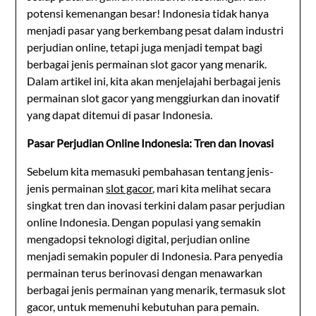
potensi kemenangan besar! Indonesia tidak hanya
menjadi pasar yang berkembang pesat dalam industri
perjudian online, tetapi juga menjadi tempat bagi
berbagai jenis permainan slot gacor yang menarik.
Dalam artikel ini, kita akan menjelajahi berbagai jenis
permainan slot gacor yang menggiurkan dan inovatif
yang dapat ditemui di pasar Indonesia.
Pasar Perjudian Online Indonesia: Tren dan Inovasi
Sebelum kita memasuki pembahasan tentang jenis-
jenis permainan
slot gacor
, mari kita melihat secara
singkat tren dan inovasi terkini dalam pasar perjudian
online Indonesia. Dengan populasi yang semakin
mengadopsi teknologi digital, perjudian online
menjadi semakin populer di Indonesia. Para penyedia
permainan terus berinovasi dengan menawarkan
berbagai jenis permainan yang menarik, termasuk slot
gacor, untuk memenuhi kebutuhan para pemain.