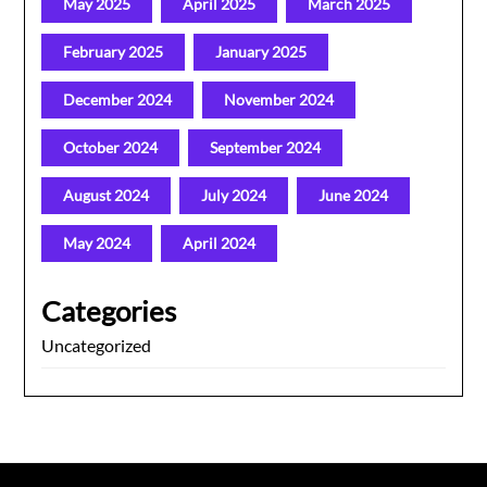
May 2025
April 2025
March 2025
February 2025
January 2025
December 2024
November 2024
October 2024
September 2024
August 2024
July 2024
June 2024
May 2024
April 2024
Categories
Uncategorized