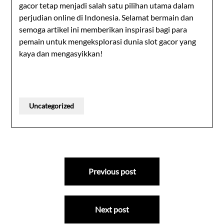
gacor tetap menjadi salah satu pilihan utama dalam
perjudian online di Indonesia. Selamat bermain dan
semoga artikel ini memberikan inspirasi bagi para
pemain untuk mengeksplorasi dunia slot gacor yang
kaya dan mengasyikkan!
Uncategorized
Post
Previous post
navigation
Next post