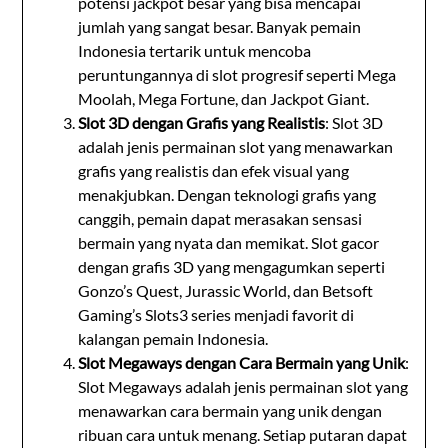
potensi jackpot besar yang bisa mencapai
jumlah yang sangat besar. Banyak pemain
Indonesia tertarik untuk mencoba
peruntungannya di slot progresif seperti Mega
Moolah, Mega Fortune, dan Jackpot Giant.
Slot 3D dengan Grafis yang Realistis
: Slot 3D
adalah jenis permainan slot yang menawarkan
grafis yang realistis dan efek visual yang
menakjubkan. Dengan teknologi grafis yang
canggih, pemain dapat merasakan sensasi
bermain yang nyata dan memikat. Slot gacor
dengan grafis 3D yang mengagumkan seperti
Gonzo’s Quest, Jurassic World, dan Betsoft
Gaming’s Slots3 series menjadi favorit di
kalangan pemain Indonesia.
Slot Megaways dengan Cara Bermain yang Unik
:
Slot Megaways adalah jenis permainan slot yang
menawarkan cara bermain yang unik dengan
ribuan cara untuk menang. Setiap putaran dapat