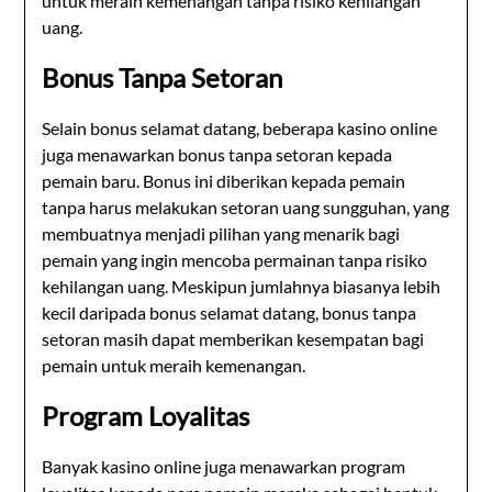
untuk meraih kemenangan tanpa risiko kehilangan
uang.
Bonus Tanpa Setoran
Selain bonus selamat datang, beberapa kasino online
juga menawarkan bonus tanpa setoran kepada
pemain baru. Bonus ini diberikan kepada pemain
tanpa harus melakukan setoran uang sungguhan, yang
membuatnya menjadi pilihan yang menarik bagi
pemain yang ingin mencoba permainan tanpa risiko
kehilangan uang. Meskipun jumlahnya biasanya lebih
kecil daripada bonus selamat datang, bonus tanpa
setoran masih dapat memberikan kesempatan bagi
pemain untuk meraih kemenangan.
Program Loyalitas
Banyak kasino online juga menawarkan program