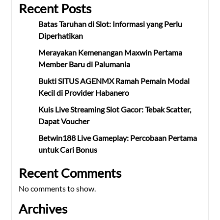
Recent Posts
Batas Taruhan di Slot: Informasi yang Perlu
Diperhatikan
Merayakan Kemenangan Maxwin Pertama
Member Baru di Palumania
Bukti SITUS AGENMX Ramah Pemain Modal
Kecil di Provider Habanero
Kuis Live Streaming Slot Gacor: Tebak Scatter,
Dapat Voucher
Betwin188 Live Gameplay: Percobaan Pertama
untuk Cari Bonus
Recent Comments
No comments to show.
Archives