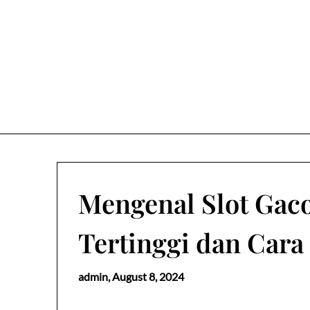
Skip
to
content
Mengenal Slot Gac
Tertinggi dan Car
admin,
August 8, 2024