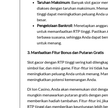
Taruhan Maksimum
: Banyak slot gacor me
diakses dengan taruhan maksimum. Memas
tinggi dapat meningkatkan peluang Anda 
besar.
Pengelolaan Bankroll
: Menetapkan anggara
untuk memanfaatkan RTP tinggi. Pastikan 
terbawa suasana, sehingga Anda dapat be
untuk menang.
3. Manfaatkan Fitur Bonus dan Putaran Gratis
Slot gacor dengan RTP tinggi sering kali dilengkap
simbol liar, dan mini-game. Fitur-fitur ini tida
meningkatkan peluang Anda untuk menang. Manfa
meningkatkan potensi kemenangan Anda.
Di Ion Casino, Anda akan menemukan slot dengan
mungkin menawarkan putaran gratis dengan pe
memberikan hadiah tambahan. Fitur-fitur ini, ji
RTP tinggi dan memberikan keuntungan lebih bes