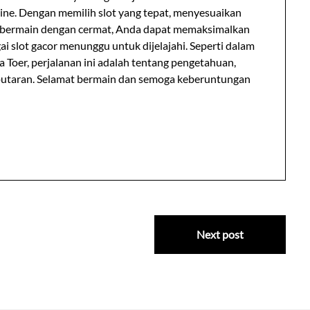
ne. Dengan memilih slot yang tepat, menyesuaikan
an bermain dengan cermat, Anda dapat memaksimalkan
i slot gacor menunggu untuk dijelajahi. Seperti dalam
Toer, perjalanan ini adalah tentang pengetahuan,
 putaran. Selamat bermain dan semoga keberuntungan
Next post