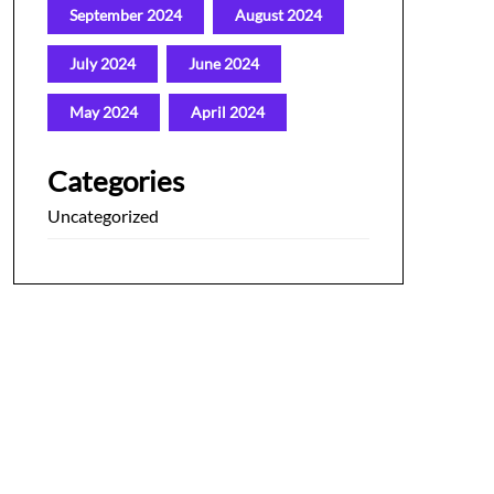
September 2024
August 2024
July 2024
June 2024
May 2024
April 2024
Categories
Uncategorized