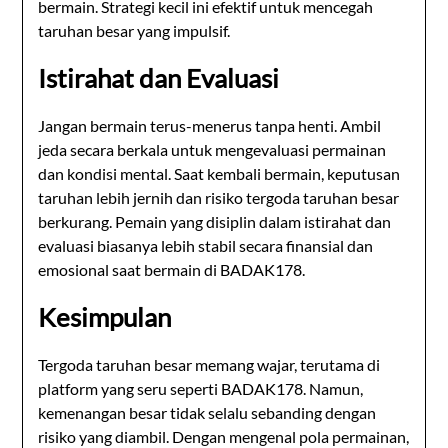
bermain. Strategi kecil ini efektif untuk mencegah
taruhan besar yang impulsif.
Istirahat dan Evaluasi
Jangan bermain terus-menerus tanpa henti. Ambil
jeda secara berkala untuk mengevaluasi permainan
dan kondisi mental. Saat kembali bermain, keputusan
taruhan lebih jernih dan risiko tergoda taruhan besar
berkurang. Pemain yang disiplin dalam istirahat dan
evaluasi biasanya lebih stabil secara finansial dan
emosional saat bermain di BADAK178.
Kesimpulan
Tergoda taruhan besar memang wajar, terutama di
platform yang seru seperti BADAK178. Namun,
kemenangan besar tidak selalu sebanding dengan
risiko yang diambil. Dengan mengenal pola permainan,