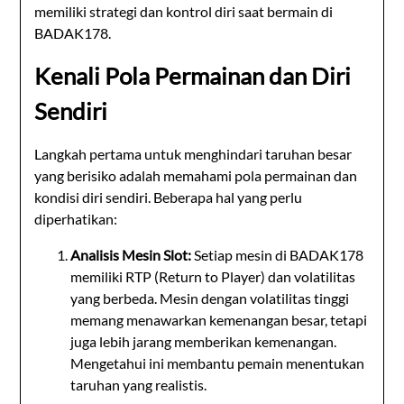
memiliki strategi dan kontrol diri saat bermain di
BADAK178.
Kenali Pola Permainan dan Diri
Sendiri
Langkah pertama untuk menghindari taruhan besar
yang berisiko adalah memahami pola permainan dan
kondisi diri sendiri. Beberapa hal yang perlu
diperhatikan:
Analisis Mesin Slot:
Setiap mesin di BADAK178
memiliki RTP (Return to Player) dan volatilitas
yang berbeda. Mesin dengan volatilitas tinggi
memang menawarkan kemenangan besar, tetapi
juga lebih jarang memberikan kemenangan.
Mengetahui ini membantu pemain menentukan
taruhan yang realistis.