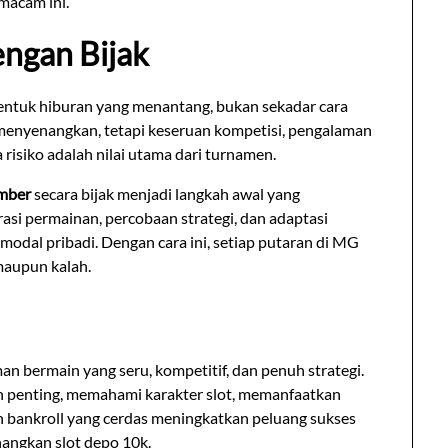
emacam ini.
ngan Bijak
bentuk hiburan yang menantang, bukan sekadar cara
menyenangkan, tetapi keseruan kompetisi, pengalaman
 risiko adalah nilai utama dari turnamen.
mber
secara bijak menjadi langkah awal yang
si permainan, percobaan strategi, dan adaptasi
modal pribadi. Dengan cara ini, setiap putaran di MG
 maupun kalah.
 bermain yang seru, kompetitif, dan penuh strategi.
penting, memahami karakter slot, memanfaatkan
 bankroll yang cerdas meningkatkan peluang sukses
nangkan
slot depo 10k
.