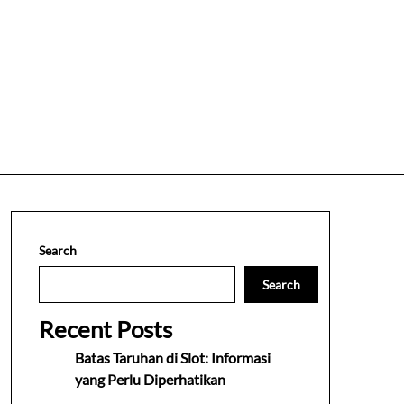
Search
Search
Recent Posts
Batas Taruhan di Slot: Informasi
yang Perlu Diperhatikan