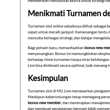
memberikan fleksibilitas ekstra untuk strategi s
Menikmati Turnamen de
Turnamen slot online sebaiknya dilihat sebagai 
cepat untuk meraih jackpot. Kemenangan tentu 
mencoba berbagai strategi, dan belajar mengelola
Bagi pemain baru, memanfaatkan
bonus new me
menyenangkan. Bonus ini memungkinkan eksplora
terhadap ritme turnamen tanpa stres kehilangan 
Live bisa dinikmati secara optimal, baik menang
Kesimpulan
Turnamen slot di MG Live menawarkan pengalaman
Meskipun keberuntungan tetap memegang peran 
bonus new member
, dan menerapkan manajemen
dan membuat pengalaman bermain lebih menye