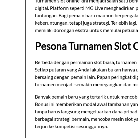
Turnamen slot online kini menjadi salah satu ben
digital. Platform seperti MG Live menghadirkan 
tantangan. Bagi pemain baru maupun berpengala
keberuntungan, tetapi juga strategi. Terlebih lag
memiliki dorongan ekstra untuk memulai petualan
Pesona Turnamen Slot 
Berbeda dengan permainan slot biasa, turnamen 
Setiap putaran yang Anda lakukan bukan hanya u
bersaing dengan pemain lain. Papan peringkat d
turnamen menjadi semakin menegangkan dan m
Banyak pemain baru yang tertarik untuk mencob
Bonus ini memberikan modal awal tambahan ya
tanpa harus langsung mengeluarkan dana pribadi. 
berbagai strategi bermain, mencoba mesin slot 
terjun ke kompetisi sesungguhnya.