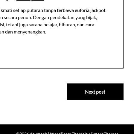
kmati setiap putaran tanpa terbawa euforia jackpot
n secara penuh. Dengan pendekatan yang bijak,
, tetapi juga sarana belajar, hiburan, dan cara
man dan menyenangkan.
Next post
©2026 downapk
| WordPress Theme by
SuperbThemes