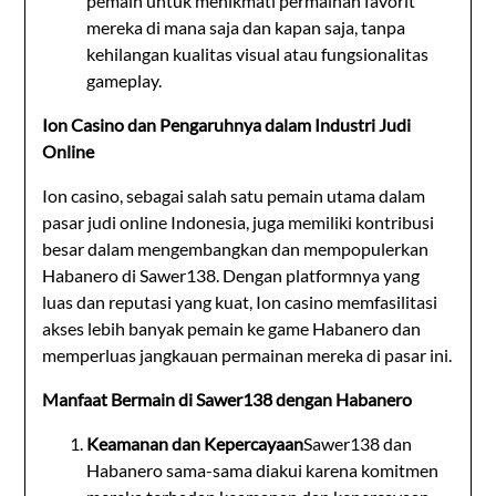
pemain untuk menikmati permainan favorit
mereka di mana saja dan kapan saja, tanpa
kehilangan kualitas visual atau fungsionalitas
gameplay.
Ion Casino dan Pengaruhnya dalam Industri Judi
Online
Ion casino, sebagai salah satu pemain utama dalam
pasar judi online Indonesia, juga memiliki kontribusi
besar dalam mengembangkan dan mempopulerkan
Habanero di Sawer138. Dengan platformnya yang
luas dan reputasi yang kuat, Ion casino memfasilitasi
akses lebih banyak pemain ke game Habanero dan
memperluas jangkauan permainan mereka di pasar ini.
Manfaat Bermain di Sawer138 dengan Habanero
Keamanan dan Kepercayaan
Sawer138 dan
Habanero sama-sama diakui karena komitmen