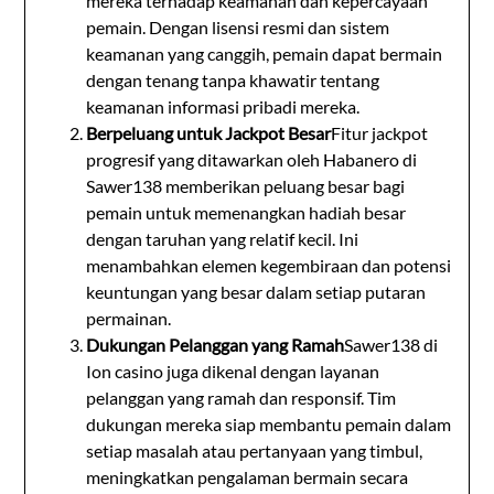
mereka terhadap keamanan dan kepercayaan
pemain. Dengan lisensi resmi dan sistem
keamanan yang canggih, pemain dapat bermain
dengan tenang tanpa khawatir tentang
keamanan informasi pribadi mereka.
Berpeluang untuk Jackpot Besar
Fitur jackpot
progresif yang ditawarkan oleh Habanero di
Sawer138 memberikan peluang besar bagi
pemain untuk memenangkan hadiah besar
dengan taruhan yang relatif kecil. Ini
menambahkan elemen kegembiraan dan potensi
keuntungan yang besar dalam setiap putaran
permainan.
Dukungan Pelanggan yang Ramah
Sawer138 di
Ion casino juga dikenal dengan layanan
pelanggan yang ramah dan responsif. Tim
dukungan mereka siap membantu pemain dalam
setiap masalah atau pertanyaan yang timbul,
meningkatkan pengalaman bermain secara