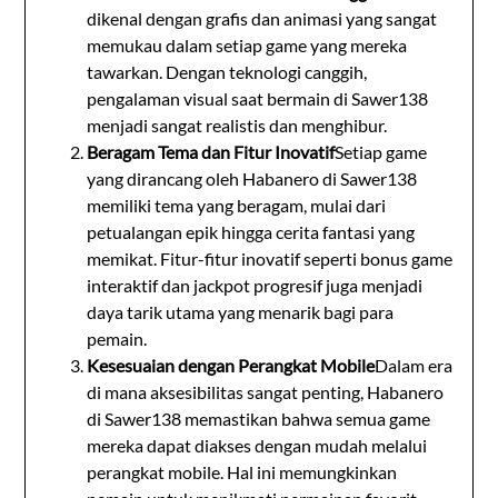
dikenal dengan grafis dan animasi yang sangat
memukau dalam setiap game yang mereka
tawarkan. Dengan teknologi canggih,
pengalaman visual saat bermain di Sawer138
menjadi sangat realistis dan menghibur.
Beragam Tema dan Fitur Inovatif
Setiap game
yang dirancang oleh Habanero di Sawer138
memiliki tema yang beragam, mulai dari
petualangan epik hingga cerita fantasi yang
memikat. Fitur-fitur inovatif seperti bonus game
interaktif dan jackpot progresif juga menjadi
daya tarik utama yang menarik bagi para
pemain.
Kesesuaian dengan Perangkat Mobile
Dalam era
di mana aksesibilitas sangat penting, Habanero
di Sawer138 memastikan bahwa semua game
mereka dapat diakses dengan mudah melalui
perangkat mobile. Hal ini memungkinkan