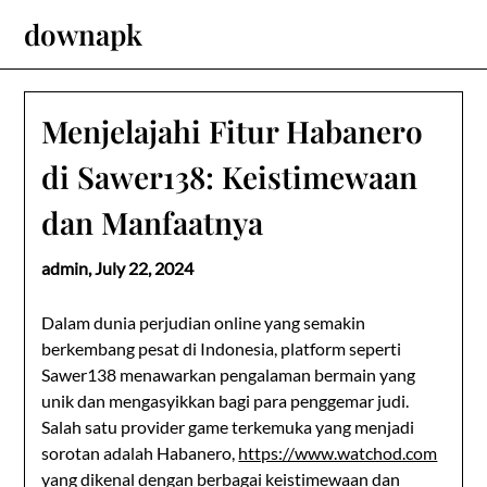
Skip
downapk
to
content
Menjelajahi Fitur Habanero
di Sawer138: Keistimewaan
dan Manfaatnya
admin,
July 22, 2024
Dalam dunia perjudian online yang semakin
berkembang pesat di Indonesia, platform seperti
Sawer138 menawarkan pengalaman bermain yang
unik dan mengasyikkan bagi para penggemar judi.
Salah satu provider game terkemuka yang menjadi
sorotan adalah Habanero,
https://www.watchod.com
yang dikenal dengan berbagai keistimewaan dan