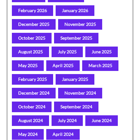
February 2026
January 2026
December 2025
November 2025
October 2025
September 2025
August 2025
July 2025
June 2025
May 2025
April 2025
March 2025
February 2025
January 2025
December 2024
November 2024
October 2024
September 2024
August 2024
July 2024
June 2024
May 2024
April 2024