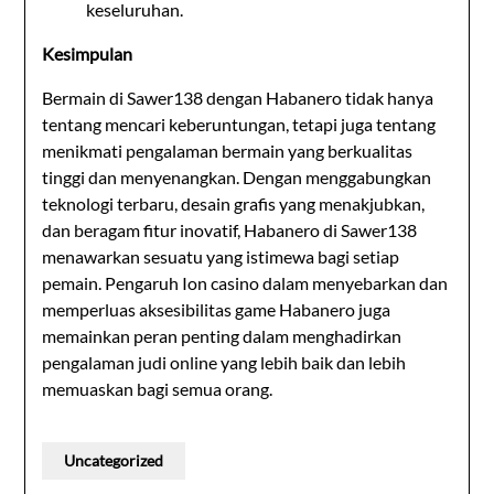
keseluruhan.
Kesimpulan
Bermain di Sawer138 dengan Habanero tidak hanya
tentang mencari keberuntungan, tetapi juga tentang
menikmati pengalaman bermain yang berkualitas
tinggi dan menyenangkan. Dengan menggabungkan
teknologi terbaru, desain grafis yang menakjubkan,
dan beragam fitur inovatif, Habanero di Sawer138
menawarkan sesuatu yang istimewa bagi setiap
pemain. Pengaruh Ion casino dalam menyebarkan dan
memperluas aksesibilitas game Habanero juga
memainkan peran penting dalam menghadirkan
pengalaman judi online yang lebih baik dan lebih
memuaskan bagi semua orang.
Uncategorized