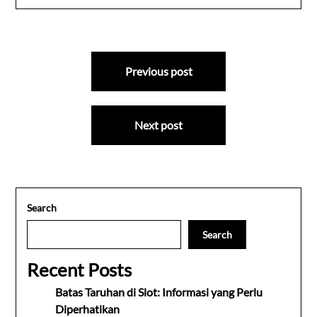
Post
Previous post
navigation
Next post
Search
Search
Recent Posts
Batas Taruhan di Slot: Informasi yang Perlu
Diperhatikan