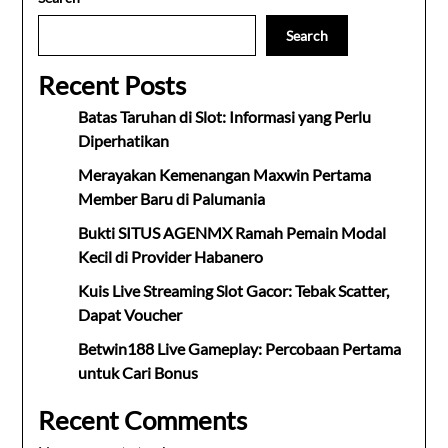
Search
Recent Posts
Batas Taruhan di Slot: Informasi yang Perlu
Diperhatikan
Merayakan Kemenangan Maxwin Pertama
Member Baru di Palumania
Bukti SITUS AGENMX Ramah Pemain Modal
Kecil di Provider Habanero
Kuis Live Streaming Slot Gacor: Tebak Scatter,
Dapat Voucher
Betwin188 Live Gameplay: Percobaan Pertama
untuk Cari Bonus
Recent Comments