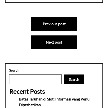
Post
Previous post
navigation
Next post
Search
Search
Recent Posts
Batas Taruhan di Slot: Informasi yang Perlu
Diperhatikan