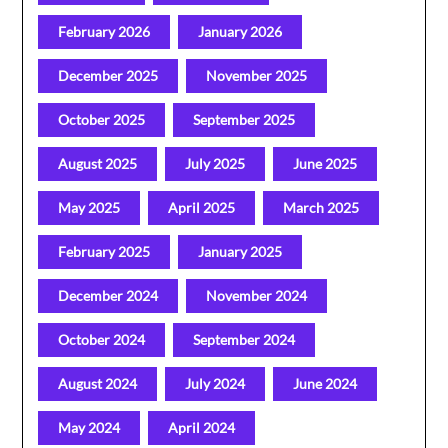
February 2026
January 2026
December 2025
November 2025
October 2025
September 2025
August 2025
July 2025
June 2025
May 2025
April 2025
March 2025
February 2025
January 2025
December 2024
November 2024
October 2024
September 2024
August 2024
July 2024
June 2024
May 2024
April 2024