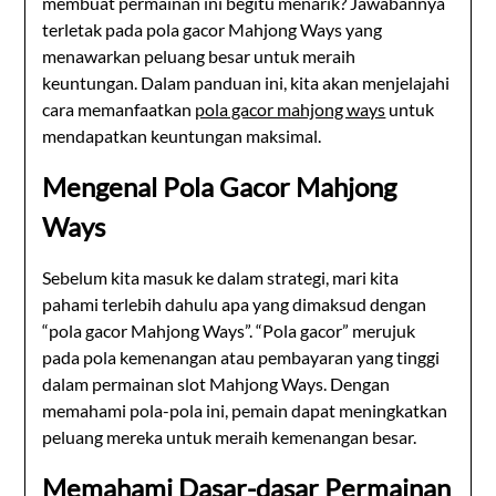
membuat permainan ini begitu menarik? Jawabannya
terletak pada pola gacor Mahjong Ways yang
menawarkan peluang besar untuk meraih
keuntungan. Dalam panduan ini, kita akan menjelajahi
cara memanfaatkan
pola gacor mahjong ways
untuk
mendapatkan keuntungan maksimal.
Mengenal Pola Gacor Mahjong
Ways
Sebelum kita masuk ke dalam strategi, mari kita
pahami terlebih dahulu apa yang dimaksud dengan
“pola gacor Mahjong Ways”. “Pola gacor” merujuk
pada pola kemenangan atau pembayaran yang tinggi
dalam permainan slot Mahjong Ways. Dengan
memahami pola-pola ini, pemain dapat meningkatkan
peluang mereka untuk meraih kemenangan besar.
Memahami Dasar-dasar Permainan