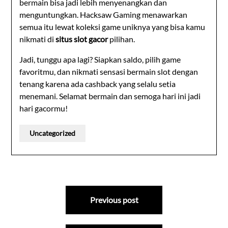
bermain bisa jadi lebih menyenangkan dan
menguntungkan. Hacksaw Gaming menawarkan
semua itu lewat koleksi game uniknya yang bisa kamu
nikmati di
situs slot gacor
pilihan.
Jadi, tunggu apa lagi? Siapkan saldo, pilih game
favoritmu, dan nikmati sensasi bermain slot dengan
tenang karena ada cashback yang selalu setia
menemani. Selamat bermain dan semoga hari ini jadi
hari gacormu!
Uncategorized
Post
Previous post
navigation