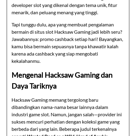
developer slot yang dikenal dengan tema unik, fitur
menarik, dan peluang menang yang tinggi.
Tapi tunggu dulu, apa yang membuat pengalaman
bermain di situs slot Hacksaw Gaming jadi lebih seru?
Jawabannya: promo cashback setiap hari! Bayangkan,
kamu bisa bermain sepuasnya tanpa khawatir kalah
karena ada cashback yang siap mengobati
kekalahanmu.
Mengenal Hacksaw Gaming dan
Daya Tariknya
Hacksaw Gaming memang tergolong baru
dibandingkan nama-nama besar lainnya dalam
industri game slot. Namun, jangan salah—provider ini
sukses mencuri perhatian dengan koleksi game yang
berbeda dari yang lain. Beberapa judul terkenalnya