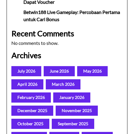
Dapat Voucher
Betwin188 Live Gameplay: Percobaan Pertama
untuk Cari Bonus
Recent Comments
No comments to show.
Archives
July 2026
June 2026
May 2026
April 2026
March 2026
February 2026
January 2026
December 2025
November 2025
October 2025
September 2025