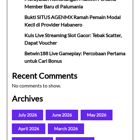
Member Baru di Palumania
Bukti SITUS AGENMX Ramah Pemain Modal
Kecil di Provider Habanero
Kuis Live Streaming Slot Gacor: Tebak Scatter,
Dapat Voucher
Betwin188 Live Gameplay: Percobaan Pertama
untuk Cari Bonus
Recent Comments
No comments to show.
Archives
July 2026
June 2026
May 2026
April 2026
March 2026