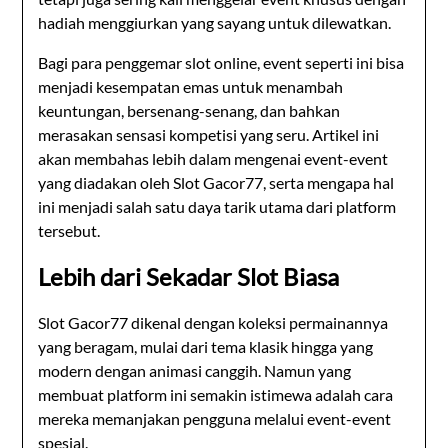
hadiah menggiurkan yang sayang untuk dilewatkan.
Bagi para penggemar slot online, event seperti ini bisa
menjadi kesempatan emas untuk menambah
keuntungan, bersenang-senang, dan bahkan
merasakan sensasi kompetisi yang seru. Artikel ini
akan membahas lebih dalam mengenai event-event
yang diadakan oleh Slot Gacor77, serta mengapa hal
ini menjadi salah satu daya tarik utama dari platform
tersebut.
Lebih dari Sekadar Slot Biasa
Slot Gacor77 dikenal dengan koleksi permainannya
yang beragam, mulai dari tema klasik hingga yang
modern dengan animasi canggih. Namun yang
membuat platform ini semakin istimewa adalah cara
mereka memanjakan pengguna melalui event-event
spesial.