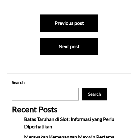
Post
Previous post
navigation
Next post
Search
Search
Recent Posts
Batas Taruhan di Slot: Informasi yang Perlu
Diperhatikan
Merayakan Kemenangan Maxwin Pertama