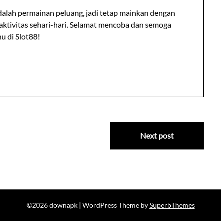
adalah permainan peluang, jadi tetap mainkan dengan
ktivitas sehari-hari. Selamat mencoba dan semoga
u di Slot88!
Next post
©2026 downapk
| WordPress Theme by
SuperbThemes