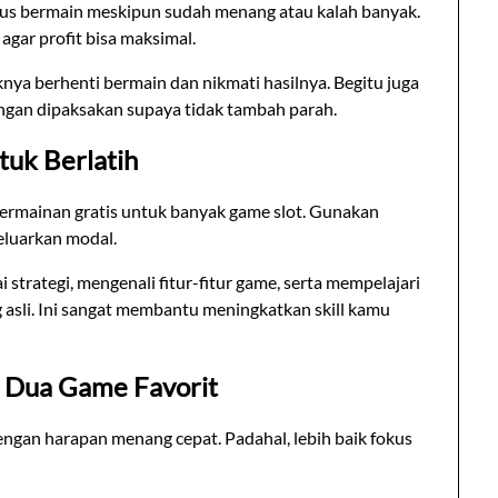
rus bermain meskipun sudah menang atau kalah banyak.
 agar profit bisa maksimal.
knya berhenti bermain dan nikmati hasilnya. Begitu juga
ngan dipaksakan supaya tidak tambah parah.
tuk Berlatih
rmainan gratis untuk banyak game slot. Gunakan
eluarkan modal.
trategi, mengenali fitur-fitur game, serta mempelajari
asli. Ini sangat membantu meningkatkan skill kamu
au Dua Game Favorit
ngan harapan menang cepat. Padahal, lebih baik fokus