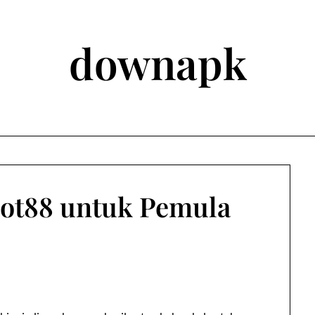
downapk
lot88 untuk Pemula