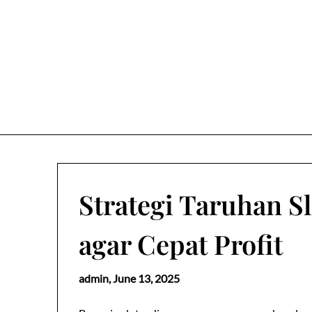
Skip
to
content
Strategi Taruhan S
agar Cepat Profit
admin,
June 13, 2025