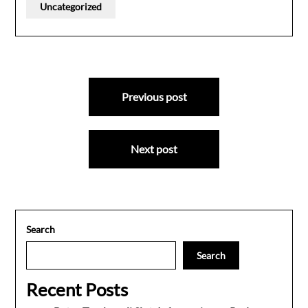
Uncategorized
Post
Previous post
navigation
Next post
Search
Search
Recent Posts