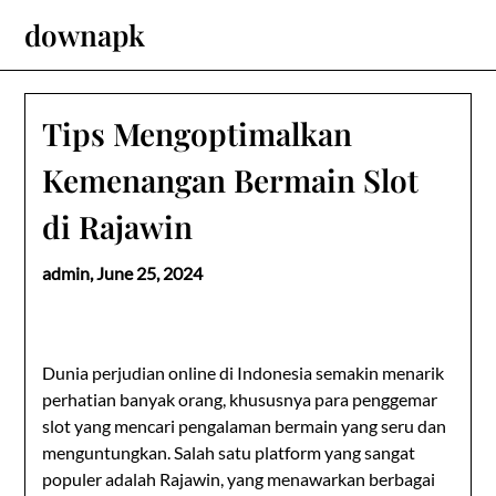
Skip
downapk
to
content
Tips Mengoptimalkan
Kemenangan Bermain Slot
di Rajawin
admin,
June 25, 2024
Dunia perjudian online di Indonesia semakin menarik
perhatian banyak orang, khususnya para penggemar
slot yang mencari pengalaman bermain yang seru dan
menguntungkan. Salah satu platform yang sangat
populer adalah Rajawin, yang menawarkan berbagai