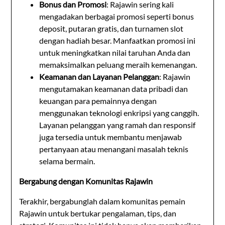
Bonus dan Promosi
: Rajawin sering kali
mengadakan berbagai promosi seperti bonus
deposit, putaran gratis, dan turnamen slot
dengan hadiah besar. Manfaatkan promosi ini
untuk meningkatkan nilai taruhan Anda dan
memaksimalkan peluang meraih kemenangan.
Keamanan dan Layanan Pelanggan
: Rajawin
mengutamakan keamanan data pribadi dan
keuangan para pemainnya dengan
menggunakan teknologi enkripsi yang canggih.
Layanan pelanggan yang ramah dan responsif
juga tersedia untuk membantu menjawab
pertanyaan atau menangani masalah teknis
selama bermain.
Bergabung dengan Komunitas Rajawin
Terakhir, bergabunglah dalam komunitas pemain
Rajawin untuk bertukar pengalaman, tips, dan