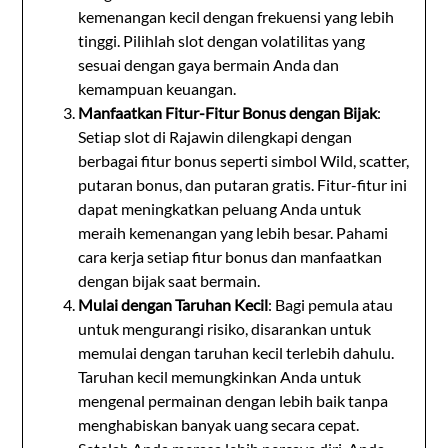
kemenangan kecil dengan frekuensi yang lebih
tinggi. Pilihlah slot dengan volatilitas yang
sesuai dengan gaya bermain Anda dan
kemampuan keuangan.
Manfaatkan Fitur-Fitur Bonus dengan Bijak
:
Setiap slot di Rajawin dilengkapi dengan
berbagai fitur bonus seperti simbol Wild, scatter,
putaran bonus, dan putaran gratis. Fitur-fitur ini
dapat meningkatkan peluang Anda untuk
meraih kemenangan yang lebih besar. Pahami
cara kerja setiap fitur bonus dan manfaatkan
dengan bijak saat bermain.
Mulai dengan Taruhan Kecil
: Bagi pemula atau
untuk mengurangi risiko, disarankan untuk
memulai dengan taruhan kecil terlebih dahulu.
Taruhan kecil memungkinkan Anda untuk
mengenal permainan dengan lebih baik tanpa
menghabiskan banyak uang secara cepat.