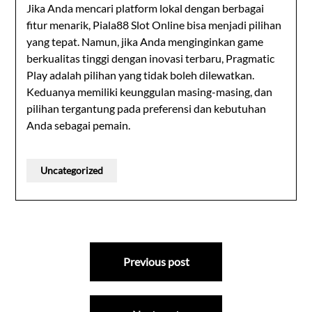
Jika Anda mencari platform lokal dengan berbagai
fitur menarik, Piala88 Slot Online bisa menjadi pilihan
yang tepat.
Namun, jika Anda menginginkan game
berkualitas tinggi dengan inovasi terbaru, Pragmatic
Play adalah pilihan yang tidak boleh dilewatkan.
Keduanya memiliki keunggulan masing-masing, dan
pilihan tergantung pada preferensi dan kebutuhan
Anda sebagai pemain.
Uncategorized
Post
Previous post
navigation