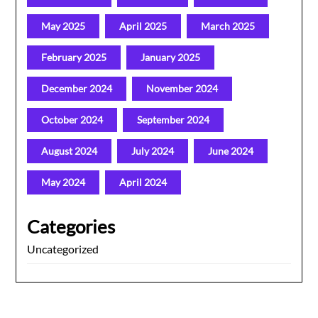
May 2025
April 2025
March 2025
February 2025
January 2025
December 2024
November 2024
October 2024
September 2024
August 2024
July 2024
June 2024
May 2024
April 2024
Categories
Uncategorized