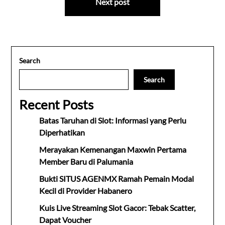
Next post
Search
Search
Recent Posts
Batas Taruhan di Slot: Informasi yang Perlu
Diperhatikan
Merayakan Kemenangan Maxwin Pertama
Member Baru di Palumania
Bukti SITUS AGENMX Ramah Pemain Modal
Kecil di Provider Habanero
Kuis Live Streaming Slot Gacor: Tebak Scatter,
Dapat Voucher