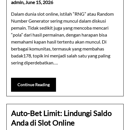
admin,
June 15, 2026
Dalam dunia slot online, istilah “RNG” atau Random
Number Generator sering muncul dalam diskusi
pemain. Tidak sedikit juga yang mencoba mencari
“pola” dari hasil permainan, dengan harapan bisa
memahami kapan hasil tertentu akan muncul. Di
berbagai komunitas, termasuk yang membahas
badak178, topik ini menjadi salah satu yang paling
sering diperdebatkan….
Continue Reading
Auto-Bet Limit: Lindungi Saldo
Anda di Slot Online