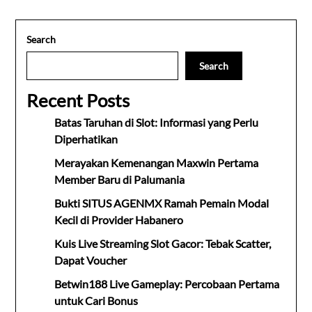
Search
Search
Recent Posts
Batas Taruhan di Slot: Informasi yang Perlu
Diperhatikan
Merayakan Kemenangan Maxwin Pertama
Member Baru di Palumania
Bukti SITUS AGENMX Ramah Pemain Modal
Kecil di Provider Habanero
Kuis Live Streaming Slot Gacor: Tebak Scatter,
Dapat Voucher
Betwin188 Live Gameplay: Percobaan Pertama
untuk Cari Bonus