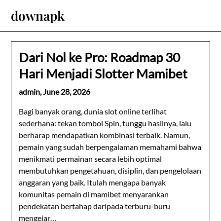
Skip
downapk
to
content
Dari Nol ke Pro: Roadmap 30
Hari Menjadi Slotter Mamibet
admin,
June 28, 2026
Bagi banyak orang, dunia slot online terlihat
sederhana: tekan tombol Spin, tunggu hasilnya, lalu
berharap mendapatkan kombinasi terbaik. Namun,
pemain yang sudah berpengalaman memahami bahwa
menikmati permainan secara lebih optimal
membutuhkan pengetahuan, disiplin, dan pengelolaan
anggaran yang baik. Itulah mengapa banyak
komunitas pemain di mamibet menyarankan
pendekatan bertahap daripada terburu-buru
mengejar…