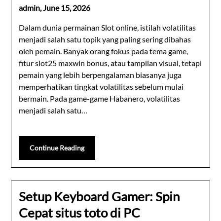
admin,
June 15, 2026
Dalam dunia permainan Slot online, istilah volatilitas
menjadi salah satu topik yang paling sering dibahas
oleh pemain. Banyak orang fokus pada tema game,
fitur slot25 maxwin bonus, atau tampilan visual, tetapi
pemain yang lebih berpengalaman biasanya juga
memperhatikan tingkat volatilitas sebelum mulai
bermain. Pada game-game Habanero, volatilitas
menjadi salah satu…
Continue Reading
Setup Keyboard Gamer: Spin
Cepat situs toto di PC