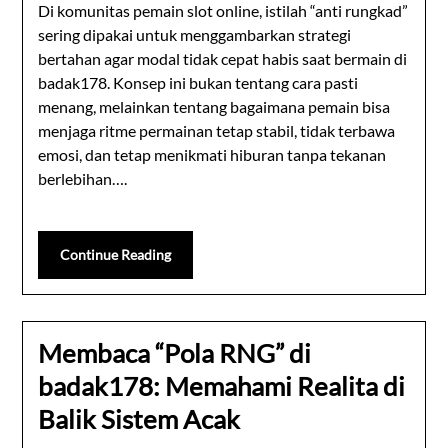
Di komunitas pemain slot online, istilah “anti rungkad”
sering dipakai untuk menggambarkan strategi
bertahan agar modal tidak cepat habis saat bermain di
badak178. Konsep ini bukan tentang cara pasti
menang, melainkan tentang bagaimana pemain bisa
menjaga ritme permainan tetap stabil, tidak terbawa
emosi, dan tetap menikmati hiburan tanpa tekanan
berlebihan….
Continue Reading
Membaca “Pola RNG” di
badak178: Memahami Realita di
Balik Sistem Acak