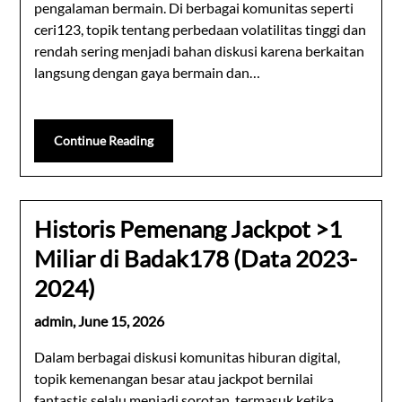
pengalaman bermain. Di berbagai komunitas seperti
ceri123, topik tentang perbedaan volatilitas tinggi dan
rendah sering menjadi bahan diskusi karena berkaitan
langsung dengan gaya bermain dan…
Continue Reading
Historis Pemenang Jackpot >1
Miliar di Badak178 (Data 2023-
2024)
admin,
June 15, 2026
Dalam berbagai diskusi komunitas hiburan digital,
topik kemenangan besar atau jackpot bernilai
fantastis selalu menjadi sorotan, termasuk ketika