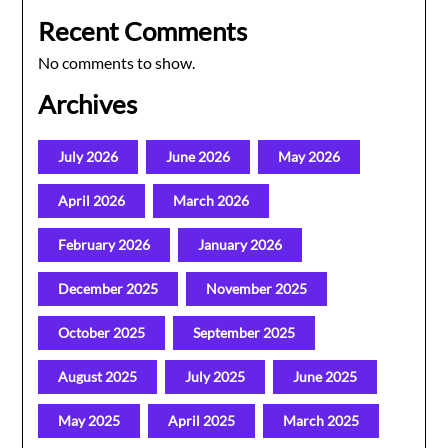
Recent Comments
No comments to show.
Archives
July 2026
June 2026
May 2026
April 2026
March 2026
February 2026
January 2026
December 2025
November 2025
October 2025
September 2025
August 2025
July 2025
June 2025
May 2025
April 2025
March 2025