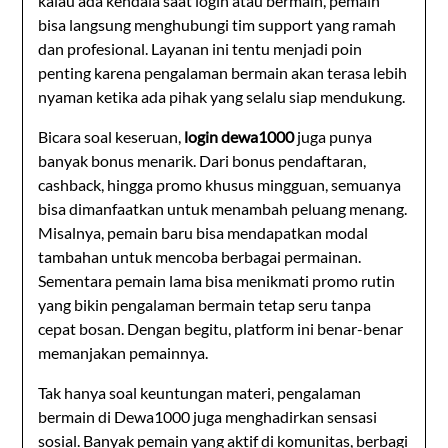
kalau ada kendala saat login atau bermain, pemain
bisa langsung menghubungi tim support yang ramah
dan profesional. Layanan ini tentu menjadi poin
penting karena pengalaman bermain akan terasa lebih
nyaman ketika ada pihak yang selalu siap mendukung.
Bicara soal keseruan,
login dewa1000
juga punya
banyak bonus menarik. Dari bonus pendaftaran,
cashback, hingga promo khusus mingguan, semuanya
bisa dimanfaatkan untuk menambah peluang menang.
Misalnya, pemain baru bisa mendapatkan modal
tambahan untuk mencoba berbagai permainan.
Sementara pemain lama bisa menikmati promo rutin
yang bikin pengalaman bermain tetap seru tanpa
cepat bosan. Dengan begitu, platform ini benar-benar
memanjakan pemainnya.
Tak hanya soal keuntungan materi, pengalaman
bermain di Dewa1000 juga menghadirkan sensasi
sosial. Banyak pemain yang aktif di komunitas, berbagi