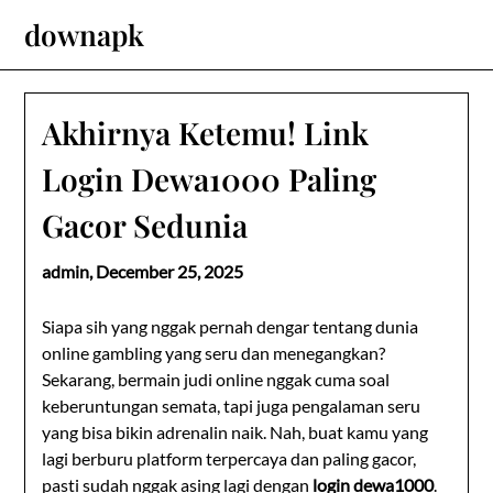
Skip
downapk
to
content
Akhirnya Ketemu! Link
Login Dewa1000 Paling
Gacor Sedunia
admin,
December 25, 2025
Siapa sih yang nggak pernah dengar tentang dunia
online gambling yang seru dan menegangkan?
Sekarang, bermain judi online nggak cuma soal
keberuntungan semata, tapi juga pengalaman seru
yang bisa bikin adrenalin naik. Nah, buat kamu yang
lagi berburu platform terpercaya dan paling gacor,
pasti sudah nggak asing lagi dengan
login dewa1000
.