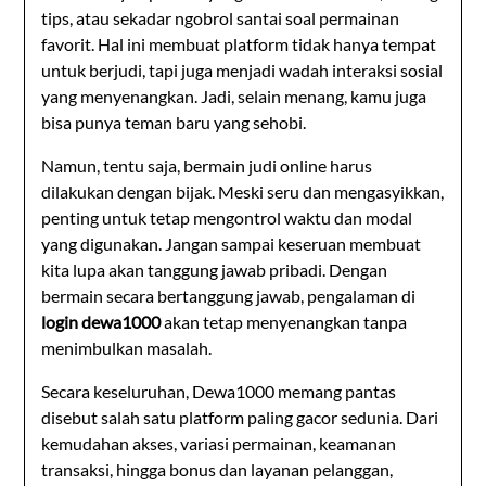
tips, atau sekadar ngobrol santai soal permainan
favorit. Hal ini membuat platform tidak hanya tempat
untuk berjudi, tapi juga menjadi wadah interaksi sosial
yang menyenangkan. Jadi, selain menang, kamu juga
bisa punya teman baru yang sehobi.
Namun, tentu saja, bermain judi online harus
dilakukan dengan bijak. Meski seru dan mengasyikkan,
penting untuk tetap mengontrol waktu dan modal
yang digunakan. Jangan sampai keseruan membuat
kita lupa akan tanggung jawab pribadi. Dengan
bermain secara bertanggung jawab, pengalaman di
login dewa1000
akan tetap menyenangkan tanpa
menimbulkan masalah.
Secara keseluruhan, Dewa1000 memang pantas
disebut salah satu platform paling gacor sedunia. Dari
kemudahan akses, variasi permainan, keamanan
transaksi, hingga bonus dan layanan pelanggan,