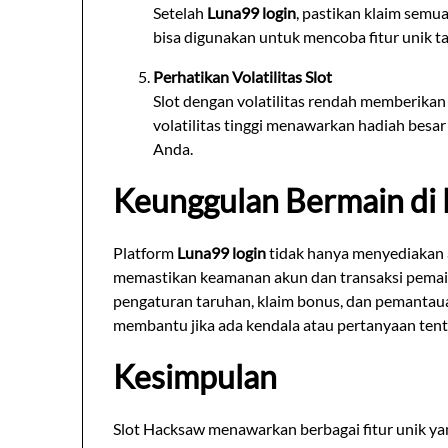
Setelah
Luna99 login
, pastikan klaim semu
bisa digunakan untuk mencoba fitur unik t
Perhatikan Volatilitas Slot
Slot dengan volatilitas rendah memberikan 
volatilitas tinggi menawarkan hadiah besar 
Anda.
Keunggulan Bermain di
Platform
Luna99 login
tidak hanya menyediakan 
memastikan keamanan akun dan transaksi pemain
pengaturan taruhan, klaim bonus, dan pemantauan
membantu jika ada kendala atau pertanyaan tenta
Kesimpulan
Slot Hacksaw menawarkan berbagai fitur unik y