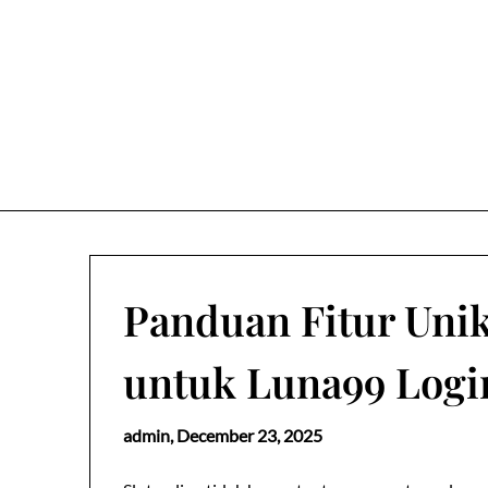
Skip
to
content
Panduan Fitur Unik
untuk Luna99 Logi
admin,
December 23, 2025