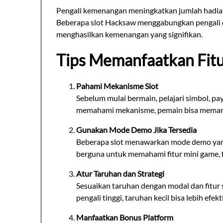
Pengali kemenangan meningkatkan jumlah hadiah 
Beberapa slot Hacksaw menggabungkan pengali den
menghasilkan kemenangan yang signifikan.
Tips Memanfaatkan Fitu
Pahami Mekanisme Slot
Sebelum mulai bermain, pelajari simbol, pay
memahami mekanisme, pemain bisa memanfa
Gunakan Mode Demo Jika Tersedia
Beberapa slot menawarkan mode demo yang b
berguna untuk memahami fitur mini game, f
Atur Taruhan dan Strategi
Sesuaikan taruhan dengan modal dan fitur sl
pengali tinggi, taruhan kecil bisa lebih efe
Manfaatkan Bonus Platform