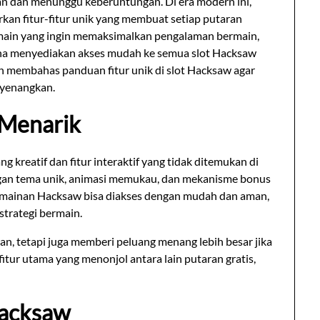
an dan menunggu keberuntungan. Di era modern ini,
n fitur-fitur unik yang membuat setiap putaran
emain yang ingin memaksimalkan pengalaman bermain,
ena menyediakan akses mudah ke semua slot Hacksaw
akan membahas panduan fitur unik di slot Hacksaw agar
nyenangkan.
 Menarik
 kreatif dan fitur interaktif yang tidak ditemukan di
ngan tema unik, animasi memukau, dan mekanisme bonus
rmainan Hacksaw bisa diakses dengan mudah dan aman,
strategi bermain.
n, tetapi juga memberi peluang menang lebih besar jika
itur utama yang menonjol antara lain putaran gratis,
Hacksaw