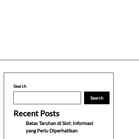
Search
Search
Recent Posts
Batas Taruhan di Slot: Informasi
yang Perlu Diperhatikan