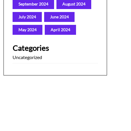
September 2024
August 2024
July 2024
June 2024
May 2024
April 2024
Categories
Uncategorized