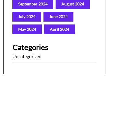
September 2024
August 2024
July 2024
June 2024
May 2024
April 2024
Categories
Uncategorized