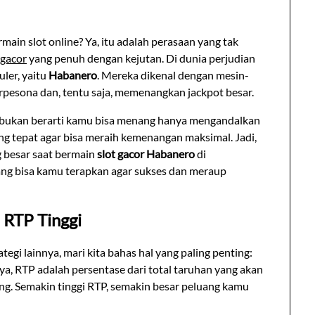
ain slot online? Ya, itu adalah perasaan yang tak
 gacor
yang penuh dengan kejutan. Di dunia perjudian
ler, yaitu
Habanero
. Mereka dikenal dengan mesin-
erpesona dan, tentu saja, memenangkan jackpot besar.
, bukan berarti kamu bisa menang hanya mengandalkan
 tepat agar bisa meraih kemenangan maksimal. Jadi,
 besar saat bermain
slot gacor Habanero
di
 yang bisa kamu terapkan agar sukses dan meraup
n RTP Tinggi
tegi lainnya, mari kita bahas hal yang paling penting:
ya, RTP adalah persentase dari total taruhan yang akan
g. Semakin tinggi RTP, semakin besar peluang kamu