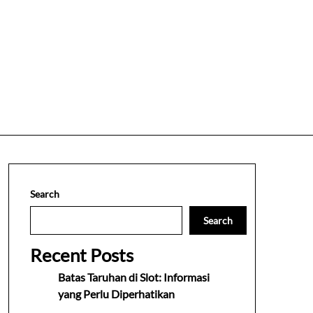
Search
Search
Recent Posts
Batas Taruhan di Slot: Informasi
yang Perlu Diperhatikan