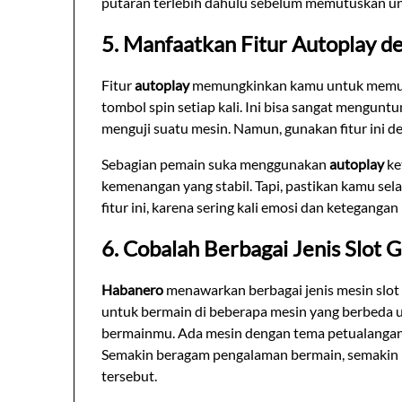
putaran terlebih dahulu sebelum memutuskan unt
5. Manfaatkan Fitur Autoplay d
Fitur
autoplay
memungkinkan kamu untuk memuta
tombol spin setiap kali. Ini bisa sangat mengunt
menguji suatu mesin. Namun, gunakan fitur ini de
Sebagian pemain suka menggunakan
autoplay
ke
kemenangan yang stabil. Tapi, pastikan kamu 
fitur ini, karena sering kali emosi dan ketegan
6. Cobalah Berbagai Jenis Slot 
Habanero
menawarkan berbagai jenis mesin slot
untuk bermain di beberapa mesin yang berbeda 
bermainmu. Ada mesin dengan tema petualangan, 
Semakin beragam pengalaman bermain, semakin b
tersebut.