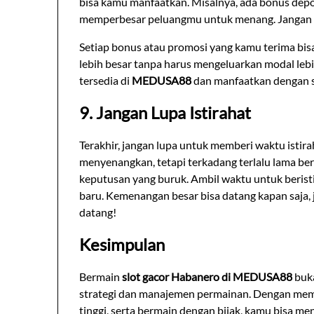
bisa kamu manfaatkan. Misalnya, ada bonus depos
memperbesar peluangmu untuk menang. Jangan l
Setiap bonus atau promosi yang kamu terima b
lebih besar tanpa harus mengeluarkan modal lebi
tersedia di
MEDUSA88
dan manfaatkan dengan s
9. Jangan Lupa Istirahat
Terakhir, jangan lupa untuk memberi waktu istir
menyenangkan, tetapi terkadang terlalu lama 
keputusan yang buruk. Ambil waktu untuk beristi
baru. Kemenangan besar bisa datang kapan saja, j
datang!
Kesimpulan
Bermain
slot gacor Habanero di MEDUSA88
buka
strategi dan manajemen permainan. Dengan mema
tinggi, serta bermain dengan bijak, kamu bisa m