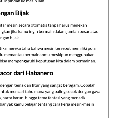
uk pindah ke mesin lain.
engan Bijak
r mesin secara otomatis tanpa harus menekan
ungkan jika kamu ingin bermain dalam jumlah besar atau
ngan bijak.
tika mereka tahu bahwa mesin tersebut memiliki pola
selalu memantau permainanmu meskipun menggunakan
gan bisa mempengaruhi keputusan kita dalam permainan.
Gacor dari Habanero
 dengan tema dan fitur yang sangat beragam. Cobalah
untuk mencari tahu mana yang paling cocok dengan gaya
harta karun, hingga tema fantasi yang menarik.
anyak kamu belajar tentang cara kerja mesin-mesin