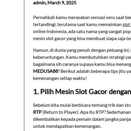
admin,
March 9, 2025
Pernahkah kamu merasakan sensasi seru saat berm
tertandingi, terutama saat kamu memainkan
slot
online Indonesia, ada satu nama yang sangat popu
mesin slot gacor yang bisa membuat siapa saja t
Namun, di dunia yang penuh dengan peluang ini
keberuntungan. Kamu membutuhkan strategi yang
bagaimana sih caranya supaya kamu bisa menang
MEDUSA88
? Berikut adalah beberapa tips jitu
kemenangan setiap waktu!
1. Pilih Mesin Slot Gacor denga
Sebelum kita mulai berbicara tentang trik dan stra
RTP
(Return to Player). Apa itu RTP? Sederhanan
dikembalikan kepada pemain dalam jangka panjan
untuk mendapatkan kemenangan.