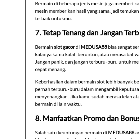
Bermain di beberapa jenis mesin juga memberi k
mesin memberikan hasil yang sama, jadi temuka
terbaik untukmu.
7. Tetap Tenang dan Jangan Ter
Bermain
slot gacor
di
MEDUSA88
bisa sangat se
kalanya kamu kalah beruntun, atau merasa bahw
Jangan panik, dan jangan terburu-buru untuk 
cepat menang.
Keberhasilan dalam bermain slot lebih banyak b
pernah terburu-buru dalam mengambil keputusan
menyenangkan. Jika kamu sudah merasa lelah atau
bermain di lain waktu.
8. Manfaatkan Promo dan Bon
Salah satu keuntungan bermain di
MEDUSA88
ad