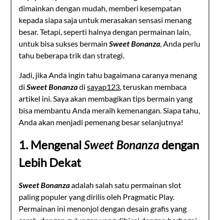
dimainkan dengan mudah, memberi kesempatan
kepada siapa saja untuk merasakan sensasi menang
besar. Tetapi, seperti halnya dengan permainan lain,
untuk bisa sukses bermain
Sweet Bonanza
, Anda perlu
tahu beberapa trik dan strategi.
Jadi, jika Anda ingin tahu bagaimana caranya menang
di
Sweet Bonanza
di
sayap123
, teruskan membaca
artikel ini. Saya akan membagikan tips bermain yang
bisa membantu Anda meraih kemenangan. Siapa tahu,
Anda akan menjadi pemenang besar selanjutnya!
1. Mengenal
Sweet Bonanza
dengan
Lebih Dekat
Sweet Bonanza
adalah salah satu permainan slot
paling populer yang dirilis oleh Pragmatic Play.
Permainan ini menonjol dengan desain grafis yang