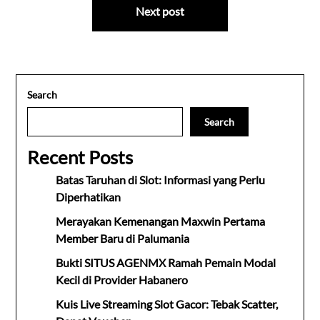
Next post
Search
Search
Recent Posts
Batas Taruhan di Slot: Informasi yang Perlu
Diperhatikan
Merayakan Kemenangan Maxwin Pertama
Member Baru di Palumania
Bukti SITUS AGENMX Ramah Pemain Modal
Kecil di Provider Habanero
Kuis Live Streaming Slot Gacor: Tebak Scatter,