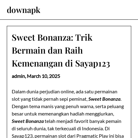
Skip
downapk
to
content
Sweet Bonanza: Trik
Bermain dan Raih
Kemenangan di Sayap123
admin,
March 10, 2025
Dalam dunia perjudian online, ada satu permainan
slot yang tidak pernah sepi peminat,
Sweet Bonanza
.
Dengan tema manis yang penuh warna, serta peluang
besar untuk memenangkan hadiah menggiurkan,
Sweet Bonanza
telah menjadi favorit banyak pemain
di seluruh dunia, tak terkecuali di Indonesia. Di
Sayap123, permainan slot dari Pragmatic Play ini bisa