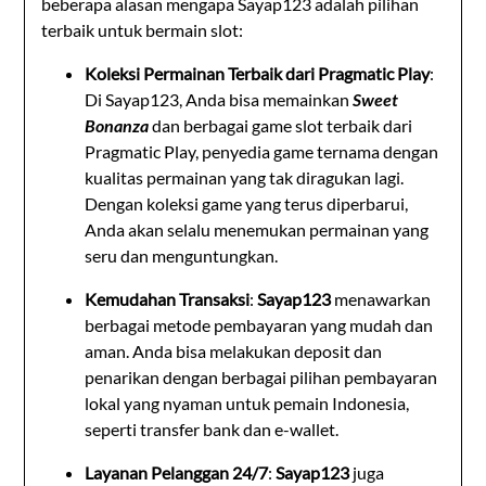
beberapa alasan mengapa Sayap123 adalah pilihan
terbaik untuk bermain slot:
Koleksi Permainan Terbaik dari Pragmatic Play
:
Di Sayap123, Anda bisa memainkan
Sweet
Bonanza
dan berbagai game slot terbaik dari
Pragmatic Play, penyedia game ternama dengan
kualitas permainan yang tak diragukan lagi.
Dengan koleksi game yang terus diperbarui,
Anda akan selalu menemukan permainan yang
seru dan menguntungkan.
Kemudahan Transaksi
:
Sayap123
menawarkan
berbagai metode pembayaran yang mudah dan
aman. Anda bisa melakukan deposit dan
penarikan dengan berbagai pilihan pembayaran
lokal yang nyaman untuk pemain Indonesia,
seperti transfer bank dan e-wallet.
Layanan Pelanggan 24/7
:
Sayap123
juga