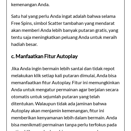
kemenangan Anda.
Satu hal yang perlu Anda ingat adalah bahwa selama
Free Spins, simbol Scatter tambahan yang mendarat
akan memberi Anda lebih banyak putaran gratis, yang
tentu saja meningkatkan peluang Anda untuk meraih
hadiah besar.
c. Manfaatkan Fitur Autoplay
Jika Anda ingin bermain lebih santai dan tidak repot
melakukan klik setiap kali putaran dimulai, Anda bisa
memanfaatkan fitur Autoplay. Fitur ini memungkinkan
Anda untuk mengatur permainan agar berjalan secara
otomatis untuk sejumlah putaran yang telah
ditentukan. Walaupun tidak ada jaminan bahwa
Autoplay akan menjamin kemenangan, fitur ini
memberikan kenyamanan lebih dalam bermain. Anda
bisa menikmati permainan tanpa perlu terfokus pada