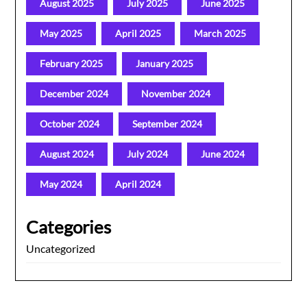
August 2025
July 2025
June 2025
May 2025
April 2025
March 2025
February 2025
January 2025
December 2024
November 2024
October 2024
September 2024
August 2024
July 2024
June 2024
May 2024
April 2024
Categories
Uncategorized