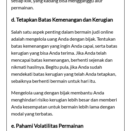
setiap klik, yang kadang bisa mengganggu alur
permainan.
d. Tetapkan Batas Kemenangan dan Kerugian
Salah satu aspek penting dalam bermain judi online
adalah mengelola uang Anda dengan bijak. Tentukan
batas kemenangan yang ingin Anda capai, serta batas
kerugian yang bisa Anda terima. Jika Anda telah
mencapai batas kemenangan, berhenti sejenak dan
nikmati hasilnya. Begitu pula, jika Anda sudah
mendekati batas kerugian yang telah Anda tetapkan,
sebaiknya berhenti bermain untuk hari itu.
Mengelola uang dengan bijak membantu Anda
menghindari risiko kerugian lebih besar dan memberi
Anda kesempatan untuk bermain lebih lama dengan
modal yang terbatas.
e. Pahami Volatilitas Permainan