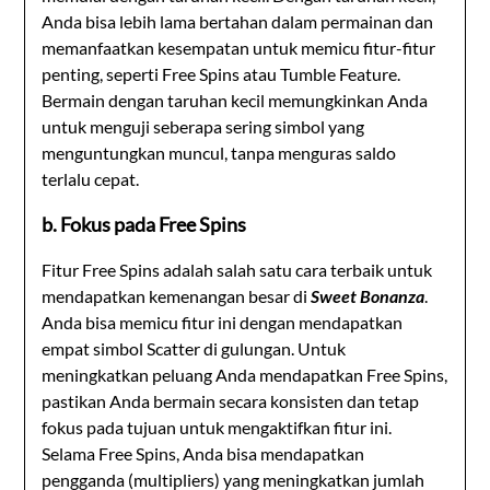
Anda bisa lebih lama bertahan dalam permainan dan
memanfaatkan kesempatan untuk memicu fitur-fitur
penting, seperti Free Spins atau Tumble Feature.
Bermain dengan taruhan kecil memungkinkan Anda
untuk menguji seberapa sering simbol yang
menguntungkan muncul, tanpa menguras saldo
terlalu cepat.
b. Fokus pada Free Spins
Fitur Free Spins adalah salah satu cara terbaik untuk
mendapatkan kemenangan besar di
Sweet Bonanza
.
Anda bisa memicu fitur ini dengan mendapatkan
empat simbol Scatter di gulungan. Untuk
meningkatkan peluang Anda mendapatkan Free Spins,
pastikan Anda bermain secara konsisten dan tetap
fokus pada tujuan untuk mengaktifkan fitur ini.
Selama Free Spins, Anda bisa mendapatkan
pengganda (multipliers) yang meningkatkan jumlah