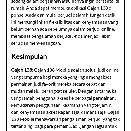
sedang dalam perjalanan atau hanya ingin bersantai di
rumah, Anda dapat membuka aplikasi Gajah 138 di
ponsel Anda dan mulai berjudi dalam hitungan detik.
Ini memungkinkan fleksibilitas dan kenyamanan yang
belum pernah ada sebelumnya dalam berjudi online,
membuat pengalaman berjudi Anda menjadi lebih
seru dan menyenangkan.
Kesimpulan
Gajah 138
: Gajah 138 Mobile adalah solusi judi online
yang sempurna bagi mereka yang ingin mengakses
permainan judi favorit mereka secara cepat dan
mudah melalui perangkat seluler. Dengan antarmuka
yang ramah pengguna, akses ke berbagai permainan,
kemudahan penggunaan, keamanan yang terjamin,
dan kenyamanan akses kapan saja, di mana saja, Gajah
138 Mobile menawarkan pengalaman berjudi yang tak
tertandingi bagi para pemain. Jadi, jangan ragu untuk