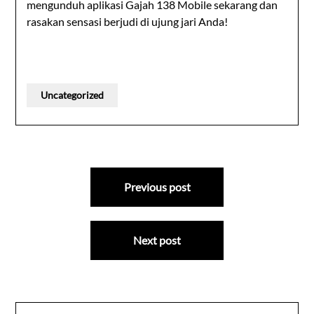
mengunduh aplikasi Gajah 138 Mobile sekarang dan
rasakan sensasi berjudi di ujung jari Anda!
Uncategorized
Post
Previous post
navigation
Next post