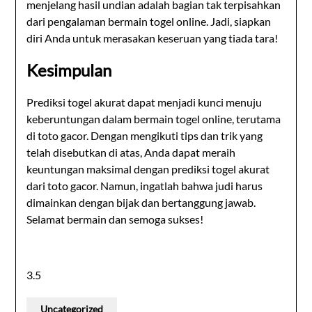
menjelang hasil undian adalah bagian tak terpisahkan
dari pengalaman bermain togel online. Jadi, siapkan
diri Anda untuk merasakan keseruan yang tiada tara!
Kesimpulan
Prediksi togel akurat dapat menjadi kunci menuju
keberuntungan dalam bermain togel online, terutama
di toto gacor. Dengan mengikuti tips dan trik yang
telah disebutkan di atas, Anda dapat meraih
keuntungan maksimal dengan prediksi togel akurat
dari toto gacor. Namun, ingatlah bahwa judi harus
dimainkan dengan bijak dan bertanggung jawab.
Selamat bermain dan semoga sukses!
3.5
Uncategorized