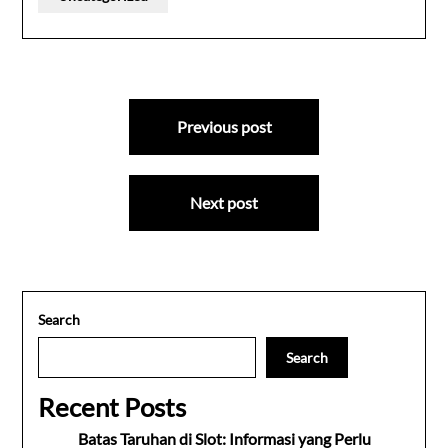
Post
Previous post
navigation
Next post
Search
Search
Recent Posts
Batas Taruhan di Slot: Informasi yang Perlu