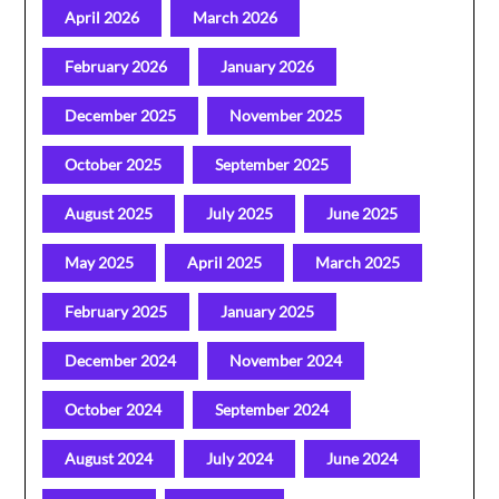
April 2026
March 2026
February 2026
January 2026
December 2025
November 2025
October 2025
September 2025
August 2025
July 2025
June 2025
May 2025
April 2025
March 2025
February 2025
January 2025
December 2024
November 2024
October 2024
September 2024
August 2024
July 2024
June 2024