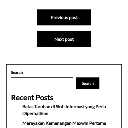
Post
Previous post
navigation
Next post
Search
Search
Recent Posts
Batas Taruhan di Slot: Informasi yang Perlu
Diperhatikan
Merayakan Kemenangan Maxwin Pertama