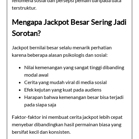
fenomena sosial dan persepsi pemain daripada data
terstruktur.
Mengapa Jackpot Besar Sering Jadi
Sorotan?
Jackpot bernilai besar selalu menarik perhatian
karena beberapa alasan psikologis dan sosial:
Nilai kemenangan yang sangat tinggi dibanding
modal awal
Cerita yang mudah viral di media sosial
Efek kejutan yang kuat pada audiens
Harapan bahwa kemenangan besar bisa terjadi
pada siapa saja
Faktor-faktor ini membuat cerita jackpot lebih cepat
menyebar dibandingkan hasil permainan biasa yang
bersifat kecil dan konsisten.