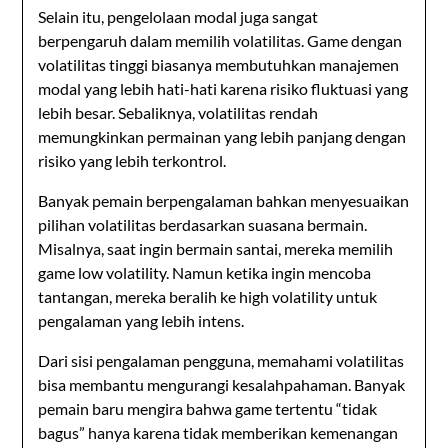
Selain itu, pengelolaan modal juga sangat
berpengaruh dalam memilih volatilitas. Game dengan
volatilitas tinggi biasanya membutuhkan manajemen
modal yang lebih hati-hati karena risiko fluktuasi yang
lebih besar. Sebaliknya, volatilitas rendah
memungkinkan permainan yang lebih panjang dengan
risiko yang lebih terkontrol.
Banyak pemain berpengalaman bahkan menyesuaikan
pilihan volatilitas berdasarkan suasana bermain.
Misalnya, saat ingin bermain santai, mereka memilih
game low volatility. Namun ketika ingin mencoba
tantangan, mereka beralih ke high volatility untuk
pengalaman yang lebih intens.
Dari sisi pengalaman pengguna, memahami volatilitas
bisa membantu mengurangi kesalahpahaman. Banyak
pemain baru mengira bahwa game tertentu “tidak
bagus” hanya karena tidak memberikan kemenangan