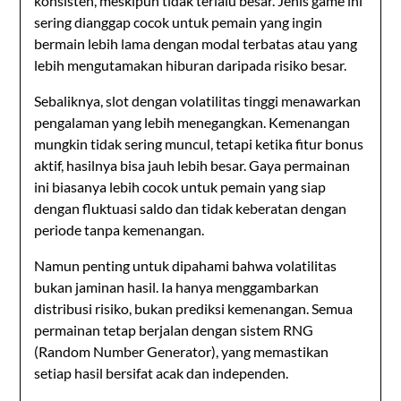
konsisten, meskipun tidak terlalu besar. Jenis game ini
sering dianggap cocok untuk pemain yang ingin
bermain lebih lama dengan modal terbatas atau yang
lebih mengutamakan hiburan daripada risiko besar.
Sebaliknya, slot dengan volatilitas tinggi menawarkan
pengalaman yang lebih menegangkan. Kemenangan
mungkin tidak sering muncul, tetapi ketika fitur bonus
aktif, hasilnya bisa jauh lebih besar. Gaya permainan
ini biasanya lebih cocok untuk pemain yang siap
dengan fluktuasi saldo dan tidak keberatan dengan
periode tanpa kemenangan.
Namun penting untuk dipahami bahwa volatilitas
bukan jaminan hasil. Ia hanya menggambarkan
distribusi risiko, bukan prediksi kemenangan. Semua
permainan tetap berjalan dengan sistem RNG
(Random Number Generator), yang memastikan
setiap hasil bersifat acak dan independen.