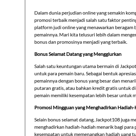
Dalam dunia perjudian online yang semakin komp
promosi terbaik menjadi salah satu faktor pentin
platform judi online yang menawarkan beragam 
pemainnya. Mari kita telusuri lebih dalam men
bonus dan promosinya menjadi yang terbaik.
Bonus Selamat Datang yang Menggiurkan
Salah satu keuntungan utama bermain di Jackpo
untuk para pemain baru. Sebagai bentuk apresia
pemainnya dengan bonus yang besar dan menarik
putaran gratis, atau bahkan kredit gratis untuk 
pemain memiliki kesempatan lebih besar untuk 
Promosi Mingguan yang Menghadirkan Hadiah-
Selain bonus selamat datang, Jackpot108 juga 
menghadirkan hadiah-hadiah menarik bagi para p
kesempatan untuk memenangkan hadiah uang tuna