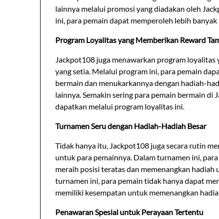
lainnya melalui promosi yang diadakan oleh Jac
ini, para pemain dapat memperoleh lebih banya
Program Loyalitas yang Memberikan Reward T
Jackpot108 juga menawarkan program loyalitas
yang setia. Melalui program ini, para pemain dap
bermain dan menukarkannya dengan hadiah-hadi
lainnya. Semakin sering para pemain bermain di
dapatkan melalui program loyalitas ini.
Turnamen Seru dengan Hadiah-Hadiah Besar
Tidak hanya itu, Jackpot108 juga secara rutin 
untuk para pemainnya. Dalam turnamen ini, para
meraih posisi teratas dan memenangkan hadiah u
turnamen ini, para pemain tidak hanya dapat meni
memiliki kesempatan untuk memenangkan hadiah
Penawaran Spesial untuk Perayaan Tertentu