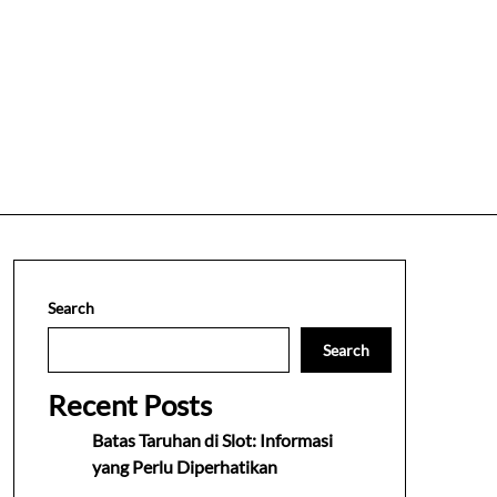
Search
Search
Recent Posts
Batas Taruhan di Slot: Informasi
yang Perlu Diperhatikan