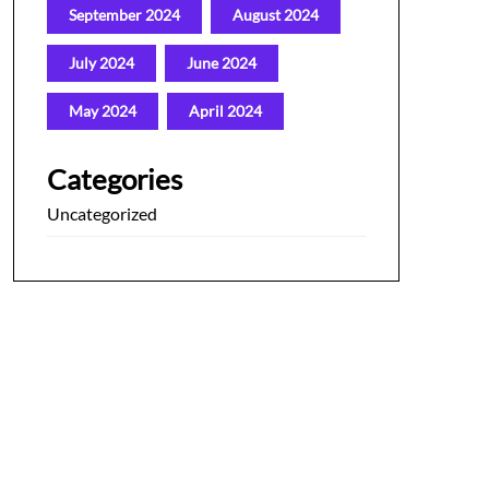
September 2024
August 2024
July 2024
June 2024
May 2024
April 2024
Categories
Uncategorized