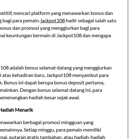
etitif, mencari platform yang menawarkan bonus dan
g bagi para pemain.
jackpot108
hadir sebagai salah satu
bonus dan promosi yang menggiurkan bagi para
genai keuntungan bermain di Jackpot108 dan mengapa
t108 adalah bonus selamat datang yang menggiurkan
si atas kehadiran baru, Jackpot108 menyambut para
. Bonus ini dapat berupa bonus deposit pertama,
dimainkan. Dengan bonus selamat datang ini, para
memenangkan hadiah besar sejak awal.
Hadiah Menarik
menawarkan berbagai promosi mingguan yang
emainnya. Setiap minggu, para pemain memiliki
i, putaran gratis tambahan, atau hadiah-hadiah