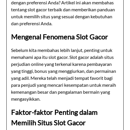
dengan preferensi Anda? Artikel ini akan membahas
tentang slot gacor terbaik dan memberikan panduan
untuk memilih situs yang sesuai dengan kebutuhan
dan preferensi Anda.
Mengenal Fenomena Slot Gacor
Sebelum kita membahas lebih lanjut, penting untuk
memahami apa itu slot gacor. Slot gacor adalah situs
perjudian online yang terkenal karena pembayaran
yang tinggi, bonus yang menggiurkan, dan permainan
yang adil. Mereka telah menjadi tempat favorit bagi
para penjudi yang mencari kesempatan untuk meraih
kemenangan besar dan pengalaman bermain yang
mengasyikkan.
Faktor-faktor Penting dalam
Memilih Situs Slot Gacor