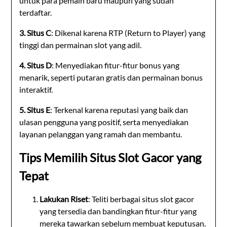
untuk para pemain baru maupun yang sudah
terdaftar.
3. Situs C
: Dikenal karena RTP (Return to Player) yang
tinggi dan permainan slot yang adil.
4. Situs D
: Menyediakan fitur-fitur bonus yang
menarik, seperti putaran gratis dan permainan bonus
interaktif.
5. Situs E
: Terkenal karena reputasi yang baik dan
ulasan pengguna yang positif, serta menyediakan
layanan pelanggan yang ramah dan membantu.
Tips Memilih Situs Slot Gacor yang
Tepat
Lakukan Riset
: Teliti berbagai situs slot gacor
yang tersedia dan bandingkan fitur-fitur yang
mereka tawarkan sebelum membuat keputusan.