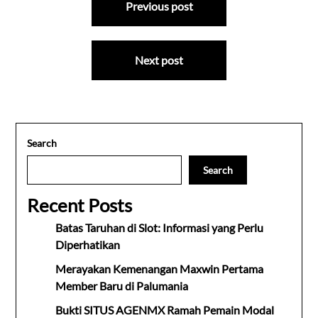
Previous post
navigation
Next post
Search
Search
Recent Posts
Batas Taruhan di Slot: Informasi yang Perlu
Diperhatikan
Merayakan Kemenangan Maxwin Pertama
Member Baru di Palumania
Bukti SITUS AGENMX Ramah Pemain Modal