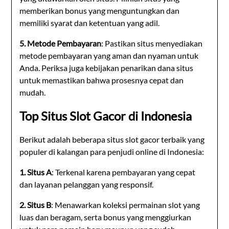
memberikan bonus yang menguntungkan dan
memiliki syarat dan ketentuan yang adil.
5. Metode Pembayaran
: Pastikan situs menyediakan
metode pembayaran yang aman dan nyaman untuk
Anda. Periksa juga kebijakan penarikan dana situs
untuk memastikan bahwa prosesnya cepat dan
mudah.
Top Situs Slot Gacor di Indonesia
Berikut adalah beberapa situs slot gacor terbaik yang
populer di kalangan para penjudi online di Indonesia:
1. Situs A
: Terkenal karena pembayaran yang cepat
dan layanan pelanggan yang responsif.
2. Situs B
: Menawarkan koleksi permainan slot yang
luas dan beragam, serta bonus yang menggiurkan