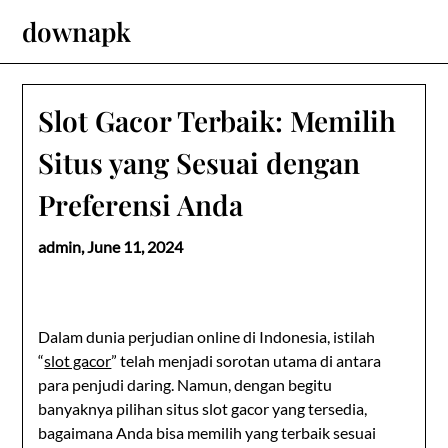
Skip
downapk
to
content
Slot Gacor Terbaik: Memilih
Situs yang Sesuai dengan
Preferensi Anda
admin,
June 11, 2024
Dalam dunia perjudian online di Indonesia, istilah
“
slot gacor
” telah menjadi sorotan utama di antara
para penjudi daring. Namun, dengan begitu
banyaknya pilihan situs slot gacor yang tersedia,
bagaimana Anda bisa memilih yang terbaik sesuai