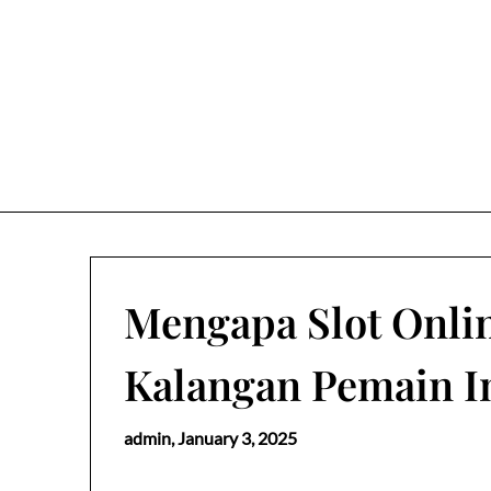
Skip
to
content
Mengapa Slot Onlin
Kalangan Pemain I
admin,
January 3, 2025