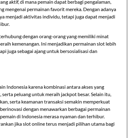
yang aktif, di mana pemain dapat berbagi pengalaman,
ang mengenai permainan favorit mereka. Dengan adanya
ya menjadi aktivitas individu, tetapi juga dapat menjadi
ibur.
k terhubung dengan orang-orang yang memiliki minat
eraih kemenangan. Ini menjadikan permainan slot lebih
pi juga sebagai ajang untuk bersosialisasi dan
main Indonesia karena kombinasi antara akses yang
serta peluang untuk meraih jackpot besar. Selain itu,
kan, serta keamanan transaksi semakin memperkuat
us berinovasi dengan menawarkan berbagai permainan
pemain di Indonesia merasa nyaman dan terhibur.
nkan jika slot online terus menjadi pilihan utama bagi