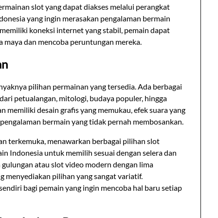
ermainan slot yang dapat diakses melalui perangkat
donesia yang ingin merasakan pengalaman bermain
miliki koneksi internet yang stabil, pemain dapat
nia maya dan mencoba peruntungan mereka.
an
anyaknya pilihan permainan yang tersedia. Ada berbagai
dari petualangan, mitologi, budaya populer, hingga
n memiliki desain grafis yang memukau, efek suara yang
n pengalaman bermain yang tidak pernah membosankan.
an terkemuka, menawarkan berbagai pilihan slot
in Indonesia untuk memilih sesuai dengan selera dan
iga gulungan atau slot video modern dengan lima
 menyediakan pilihan yang sangat variatif.
sendiri bagi pemain yang ingin mencoba hal baru setiap