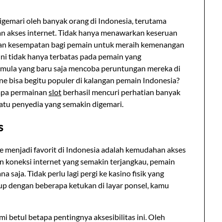
digemari oleh banyak orang di Indonesia, terutama
 akses internet. Tidak hanya menawarkan keseruan
kan kesempatan bagi pemain untuk meraih kemenangan
ni tidak hanya terbatas pada pemain yang
emula yang baru saja mencoba peruntungan mereka di
ine bisa begitu populer di kalangan pemain Indonesia?
gapa permainan
slot
berhasil mencuri perhatian banyak
atu penyedia yang semakin digemari.
s
e menjadi favorit di Indonesia adalah kemudahan akses
 koneksi internet yang semakin terjangkau, pemain
saja. Tidak perlu lagi pergi ke kasino fisik yang
p dengan beberapa ketukan di layar ponsel, kamu
betul betapa pentingnya aksesibilitas ini. Oleh