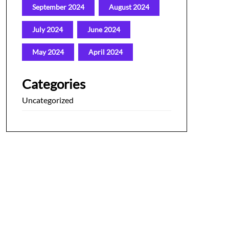
September 2024
August 2024
July 2024
June 2024
May 2024
April 2024
Categories
Uncategorized