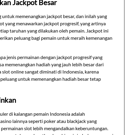
kan Jackpot Besar
g untuk memenangkan jackpot besar, dan inilah yang
lot yang menawarkan jackpot progresif, yang artinya
tiap taruhan yang dilakukan oleh pemain. Jackpot ini
mberikan peluang bagi pemain untuk meraih kemenangan
a jenis permainan dengan jackpot progresif yang
isa memenangkan hadiah yang jauh lebih besar dari
slot online sangat diminati di Indonesia, karena
l, peluang untuk memenangkan hadiah besar tetap
inkan
puler di kalangan pemain Indonesia adalah
ino lainnya seperti poker atau blackjack yang
 permainan slot lebih mengandalkan keberuntungan.