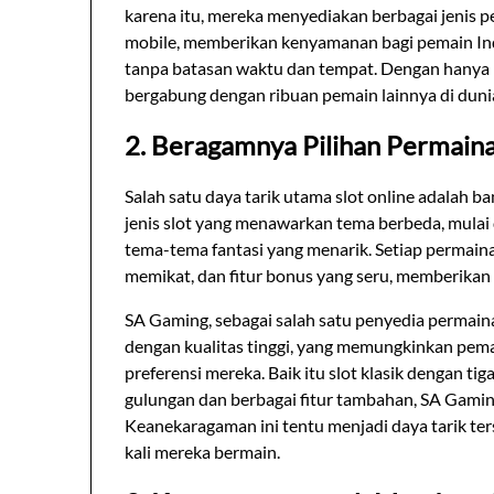
karena itu, mereka menyediakan berbagai jenis p
mobile, memberikan kenyamanan bagi pemain In
tanpa batasan waktu dan tempat. Dengan hanya me
bergabung dengan ribuan pemain lainnya di du
2. Beragamnya Pilihan Permain
Salah satu daya tarik utama slot online adalah b
jenis slot yang menawarkan tema berbeda, mulai 
tema-tema fantasi yang menarik. Setiap permaina
memikat, dan fitur bonus yang seru, memberika
SA Gaming, sebagai salah satu penyedia permain
dengan kualitas tinggi, yang memungkinkan pema
preferensi mereka. Baik itu slot klasik dengan t
gulungan dan berbagai fitur tambahan, SA Gaming
Keanekaragaman ini tentu menjadi daya tarik ter
kali mereka bermain.