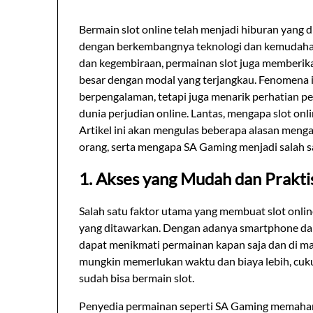
Bermain slot online telah menjadi hiburan yang 
dengan berkembangnya teknologi dan kemudahan
dan kegembiraan, permainan slot juga memberi
besar dengan modal yang terjangkau. Fenomena i
berpengalaman, tetapi juga menarik perhatian p
dunia perjudian online. Lantas, mengapa slot onl
Artikel ini akan mengulas beberapa alasan men
orang, serta mengapa SA Gaming menjadi salah s
1. Akses yang Mudah dan Prakti
Salah satu faktor utama yang membuat slot onlin
yang ditawarkan. Dengan adanya smartphone dan
dapat menikmati permainan kapan saja dan di mana 
mungkin memerlukan waktu dan biaya lebih, cuku
sudah bisa bermain slot.
Penyedia permainan seperti SA Gaming memahami 