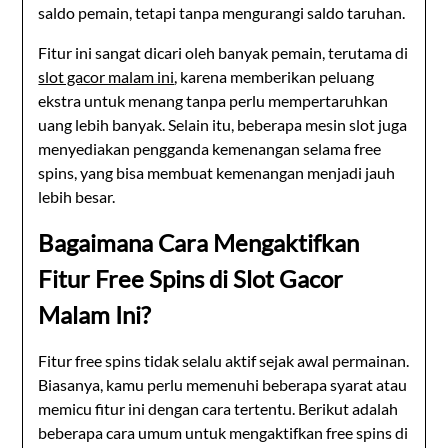
saldo pemain, tetapi tanpa mengurangi saldo taruhan.
Fitur ini sangat dicari oleh banyak pemain, terutama di
slot gacor malam ini
, karena memberikan peluang
ekstra untuk menang tanpa perlu mempertaruhkan
uang lebih banyak. Selain itu, beberapa mesin slot juga
menyediakan pengganda kemenangan selama free
spins, yang bisa membuat kemenangan menjadi jauh
lebih besar.
Bagaimana Cara Mengaktifkan
Fitur Free Spins di Slot Gacor
Malam Ini?
Fitur free spins tidak selalu aktif sejak awal permainan.
Biasanya, kamu perlu memenuhi beberapa syarat atau
memicu fitur ini dengan cara tertentu. Berikut adalah
beberapa cara umum untuk mengaktifkan free spins di