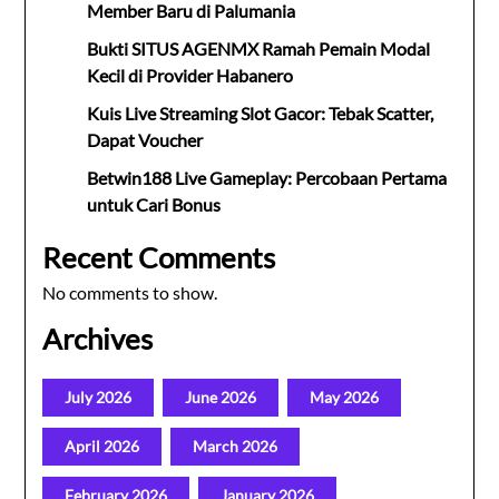
Member Baru di Palumania
Bukti SITUS AGENMX Ramah Pemain Modal
Kecil di Provider Habanero
Kuis Live Streaming Slot Gacor: Tebak Scatter,
Dapat Voucher
Betwin188 Live Gameplay: Percobaan Pertama
untuk Cari Bonus
Recent Comments
No comments to show.
Archives
July 2026
June 2026
May 2026
April 2026
March 2026
February 2026
January 2026