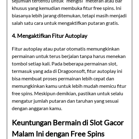
sejumlah tertentu untuk “mengisi” meteran atau bar
khusus yang kemudian membuka fitur free spins. Ini
biasanya lebih jarang ditemukan, tetapi masih menjadi
salah satu cara untuk mengaktifkan putaran gratis.
4.
Mengaktifkan Fitur Autoplay
Fitur autoplay atau putar otomatis memungkinkan
permainan untuk terus berjalan tanpa harus menekan
tombol setiap kali. Pada beberapa permainan slot,
termasuk yang ada di Dragoonsoft, fitur autoplay ini
bisa membuat proses permainan lebih cepat dan
memungkinkan kamu untuk lebih mudah memicu fitur
free spins. Meskipun demikian, pastikan untuk selalu
mengatur jumlah putaran dan taruhan yang sesuai
dengan anggaran kamu.
Keuntungan Bermain di Slot Gacor
Malam Ini dengan Free Spins