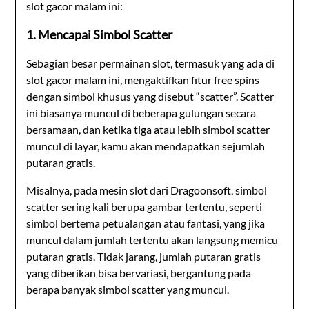
slot gacor malam ini:
1.
Mencapai Simbol Scatter
Sebagian besar permainan slot, termasuk yang ada di
slot gacor malam ini, mengaktifkan fitur free spins
dengan simbol khusus yang disebut “scatter”. Scatter
ini biasanya muncul di beberapa gulungan secara
bersamaan, dan ketika tiga atau lebih simbol scatter
muncul di layar, kamu akan mendapatkan sejumlah
putaran gratis.
Misalnya, pada mesin slot dari Dragoonsoft, simbol
scatter sering kali berupa gambar tertentu, seperti
simbol bertema petualangan atau fantasi, yang jika
muncul dalam jumlah tertentu akan langsung memicu
putaran gratis. Tidak jarang, jumlah putaran gratis
yang diberikan bisa bervariasi, bergantung pada
berapa banyak simbol scatter yang muncul.