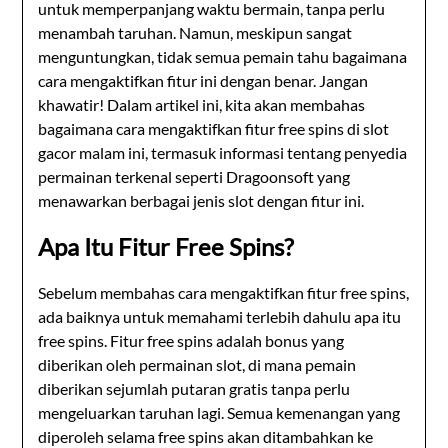
untuk memperpanjang waktu bermain, tanpa perlu
menambah taruhan. Namun, meskipun sangat
menguntungkan, tidak semua pemain tahu bagaimana
cara mengaktifkan fitur ini dengan benar. Jangan
khawatir! Dalam artikel ini, kita akan membahas
bagaimana cara mengaktifkan fitur free spins di slot
gacor malam ini, termasuk informasi tentang penyedia
permainan terkenal seperti Dragoonsoft yang
menawarkan berbagai jenis slot dengan fitur ini.
Apa Itu Fitur Free Spins?
Sebelum membahas cara mengaktifkan fitur free spins,
ada baiknya untuk memahami terlebih dahulu apa itu
free spins. Fitur free spins adalah bonus yang
diberikan oleh permainan slot, di mana pemain
diberikan sejumlah putaran gratis tanpa perlu
mengeluarkan taruhan lagi. Semua kemenangan yang
diperoleh selama free spins akan ditambahkan ke