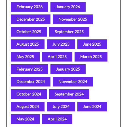
February 2026
January 2026
December 2025
November 2025
October 2025
September 2025
August 2025
July 2025
June 2025
May 2025
April 2025
March 2025
February 2025
January 2025
December 2024
November 2024
October 2024
September 2024
August 2024
July 2024
June 2024
May 2024
April 2024