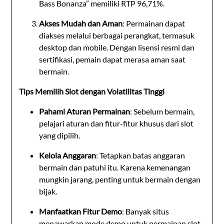
Bass Bonanza” memiliki RTP 96,71%.
Akses Mudah dan Aman
: Permainan dapat
diakses melalui berbagai perangkat, termasuk
desktop dan mobile. Dengan lisensi resmi dan
sertifikasi, pemain dapat merasa aman saat
bermain.
Tips Memilih Slot dengan Volatilitas Tinggi
Pahami Aturan Permainan
: Sebelum bermain,
pelajari aturan dan fitur-fitur khusus dari slot
yang dipilih.
Kelola Anggaran
: Tetapkan batas anggaran
bermain dan patuhi itu. Karena kemenangan
mungkin jarang, penting untuk bermain dengan
bijak.
Manfaatkan Fitur Demo
: Banyak situs
menawarkan mode demo untuk permainan slot.