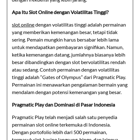
Apa Itu Slot Online dengan Volatilitas Tinggi?
slot online
dengan volatilitas tinggi adalah permainan
yang memberikan kemenangan besar, tetapi tidak
sering. Pemain mungkin harus bersabar lebih lama
untuk mendapatkan pembayaran signifikan. Namun,
ketika kemenangan datang, jumlahnya biasanya lebih
besar dibandingkan dengan slot bervolatilitas rendah
atau sedang. Contoh permainan dengan volatilitas
tinggi adalah “Gates of Olympus” dari Pragmatic Play.
Permainan ini menawarkan pengalaman bermain yang
mendalam dengan potensi kemenangan yang besar.
Pragmatic Play dan Dominasi di Pasar Indonesia
Pragmatic Play telah menjadi salah satu penyedia
permainan slot online terkemuka di Indonesia.
Dengan portofolio lebih dari 500 permainan,
termasuk slot, kasino langsung, bingo, dan lainnya,