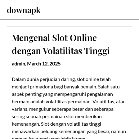
Skip
downapk
to
content
Mengenal Slot Online
dengan Volatilitas Tinggi
admin,
March 12, 2025
Dalam dunia perjudian daring, slot online telah
menjadi primadona bagi banyak pemain. Salah satu
aspek penting yang mempengaruhi pengalaman
bermain adalah volatilitas permainan. Volatilitas, atau
varians, mengukur seberapa besar dan seberapa
sering sebuah permainan slot memberikan
kemenangan. Slot dengan volatilitas tinggi
menawarkan peluang kemenangan yang besar, namun
dengan frekuensi yang lebih jarang.