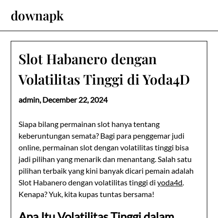
Skip
downapk
to
content
Slot Habanero dengan
Volatilitas Tinggi di Yoda4D
admin,
December 22, 2024
Siapa bilang permainan slot hanya tentang
keberuntungan semata? Bagi para penggemar judi
online, permainan slot dengan volatilitas tinggi bisa
jadi pilihan yang menarik dan menantang. Salah satu
pilihan terbaik yang kini banyak dicari pemain adalah
Slot Habanero dengan volatilitas tinggi di
yoda4d
.
Kenapa? Yuk, kita kupas tuntas bersama!
Apa Itu Volatilitas Tinggi dalam