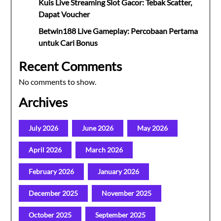
Kuis Live Streaming Slot Gacor: Tebak Scatter,
Dapat Voucher
Betwin188 Live Gameplay: Percobaan Pertama
untuk Cari Bonus
Recent Comments
No comments to show.
Archives
July 2026
June 2026
May 2026
April 2026
March 2026
February 2026
January 2026
December 2025
November 2025
October 2025
September 2025